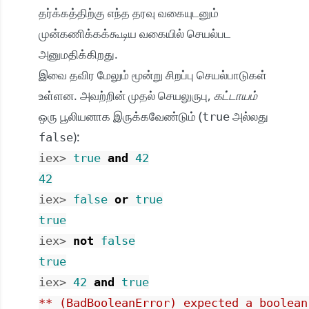
தர்க்கத்திற்கு எந்த தரவு வகையுடனும்
முன்கணிக்கக்கூடிய வகையில் செயல்பட
அனுமதிக்கிறது.
இவை தவிர மேலும் மூன்று சிறப்பு செயல்பாடுகள்
உள்ளன. அவற்றின் முதல் செயலுருபு,
கட்டாயம்
ஒரு பூலியனாக இருக்கவேண்டும் (
அல்லது
true
):
false
iex> 
true
and
42
42
iex> 
false
or
true
true
iex> 
not
false
true
iex> 
42
and
true
** (BadBooleanError) expected a boolean