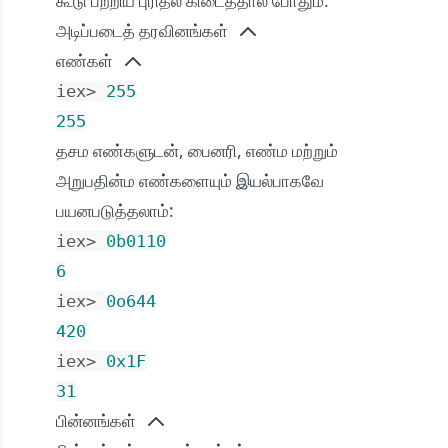
கூடு பற்றிய புரிதல் கிடைத்தால் போதும்.
அடிப்படைத் தரவினங்கள்
எண்கள்
iex> 
255
255
தசம எண்களுடன், பைனரி, எண்ம மற்றும்
அறுபதின்ம எண்களையும் இயல்பாகவே
பயனபடுத்தலாம்:
iex> 
0b0110
6
iex> 
0o644
420
iex> 
0x1F
31
பின்னங்கள்