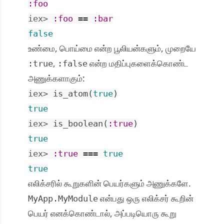
:foo
iex> 
:foo
==
:bar
false
உண்மை, பொய்மை என்ற பூலியன்களும், முறையே
,
என்ற மதிப்புகளைக்கொண்ட
:true
:false
அணுக்களாகும்:
iex> 
is_atom
(
true
)
true
iex> 
is_boolean
(
:true
)
true
iex> 
:true
===
true
true
எலிக்சரில் கூறுகளின் பெயர்களும் அணுக்களே.
என்பது ஒரு எலிக்சர் கூறின்
MyApp.MyModule
பெயர் எனக்கொண்டால், அப்படியொரு கூறு