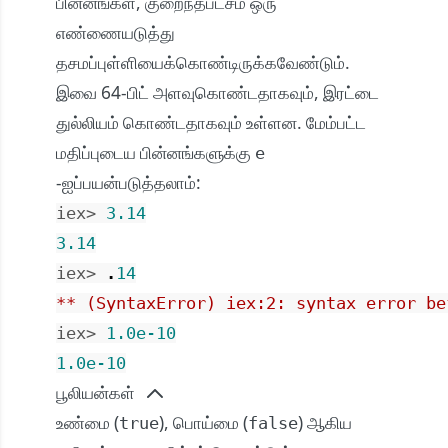
பின்னங்கள், குறைந்தபட்சம் ஒரு
எண்ணையடுத்து
தசமப்புள்ளியைக்கொண்டிருக்கவேண்டும்.
இவை 64-பிட் அளவுகொண்டதாகவும், இரட்டை
துல்லியம் கொண்டதாகவும் உள்ளன. மேம்பட்ட
மதிப்புடைய பின்னங்களுக்கு
e
-ஐப்பயன்படுத்தலாம்:
iex> 
3.14
3.14
iex> 
.
14
** (SyntaxError) iex:2: syntax error be
iex> 
1.0e-10
1.0e-10
பூலியன்கள்
உண்மை (
), பொய்மை (
) ஆகிய
true
false