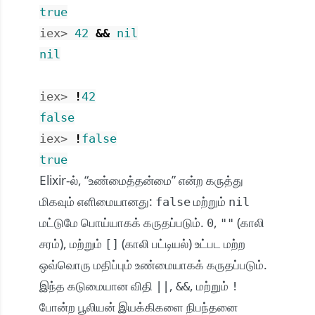
true
iex> 
42
&&
nil
nil
iex> 
!
42
false
iex> 
!
false
true
Elixir-ல், “உண்மைத்தன்மை” என்ற கருத்து
மிகவும் எளிமையானது:
மற்றும்
false
nil
மட்டுமே பொய்யாகக் கருதப்படும்.
,
(காலி
0
""
சரம்), மற்றும்
(காலி பட்டியல்) உட்பட மற்ற
[]
ஒவ்வொரு மதிப்பும் உண்மையாகக் கருதப்படும்.
இந்த கடுமையான விதி
,
, மற்றும்
||
&&
!
போன்ற பூலியன் இயக்கிகளை நிபந்தனை