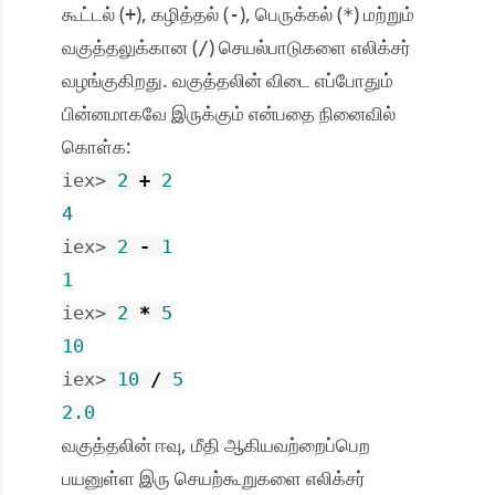
கூட்டல் (
), கழித்தல் (
), பெருக்கல் (
) மற்றும்
+
-
*
வகுத்தலுக்கான (
) செயல்பாடுகளை எலிக்சர்
/
வழங்குகிறது. வகுத்தலின் விடை எப்போதும்
பின்னமாகவே இருக்கும் என்பதை நினைவில்
கொள்க:
iex> 
2
+
2
4
iex> 
2
-
1
1
iex> 
2
*
5
10
iex> 
10
/
5
2.0
வகுத்தலின் ஈவு, மீதி ஆகியவற்றைப்பெற
பயனுள்ள இரு செயற்கூறுகளை எலிக்சர்