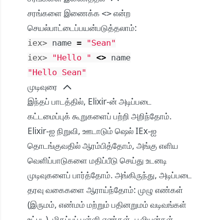
சரங்களை இணைக்க
என்ற
<>
செயல்பாட்டைப்பயன்படுத்தலாம்:
iex> 
name
=
"Sean"
iex> 
"Hello "
<>
name
"Hello Sean"
முடிவுரை
இந்தப் பாடத்தில், Elixir-ன் அடிப்படை
கட்டமைப்புக் கூறுகளைப் பற்றி அறிந்தோம்.
Elixir-ஐ நிறுவி, ஊடாடும் ஷெல் IEx-ஐ
தொடங்குவதில் ஆரம்பித்தோம், அங்கு எளிய
வெளிப்பாடுகளை மதிப்பீடு செய்து உடனடி
முடிவுகளைப் பார்த்தோம். அங்கிருந்து, அடிப்படை
தரவு வகைகளை ஆராய்ந்தோம்: முழு எண்கள்
(இருமம், எண்மம் மற்றும் பதினறுமம் வடிவங்கள்
உட்பட), மிதப்புப் புள்ளி எண்கள், பூலியன்கள்,