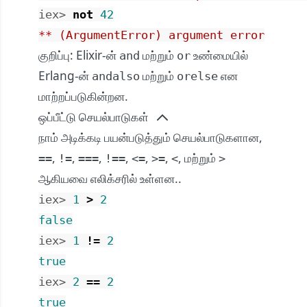
iex> 
not
42
** (ArgumentError) argument error
குறிப்பு: Elixir-ன்
மற்றும்
உண்மையில்
and
or
Erlang-ன்
மற்றும்
என
andalso
orelse
மாற்றப்படுகின்றன.
ஒப்பீட்டு செயல்பாடுகள்
நாம் அடிக்கடி பயன்படுத்தும் செயல்பாடுகளான,
,
,
,
,
,
,
, மற்றும்
==
!=
===
!==
<=
>=
<
>
ஆகியவை எலிக்சரில் உள்ளன..
iex> 
1
>
2
false
iex> 
1
!=
2
true
iex> 
2
==
2
true