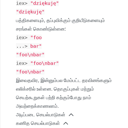
iex> 
"dziękuję"
"dziękuję"
பத்திகளையும், தப்புவிக்கும் குறியீடுகளையும்
சரங்கள் கொண்டுள்ளன:
iex> 
"foo
...> 
bar"
"foo
\n
bar"
iex> 
"foo
\n
bar"
"foo
\n
bar"
இவைதவிர, இன்னும்பல மேம்பட்ட தரவினங்களும்
எலிக்சரில் உள்ளன.
தொகுப்புகள்
மற்றும்
செயற்கூறுகள்
பற்றி கற்கும்போது நாம்
அவற்றைக்காணலாம்.
அடிப்படை செயல்பாடுகள்
கணித செயல்பாடுகள்