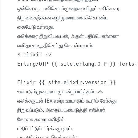
ஒவ்வொரு பணிசெயல்முறைமையிலும்
எலிக்சரை
நிறுவுவதற்கான
வழிமுறைகளைக்கொண்ட
கையேடு உள்ளது.
எலிக்சரை நிறுவியவுடன், அதன் பதிப்பெண்ணை
எளிதாக உறுதிசெய்து கொள்ளலாம்.
$ elixir -v

Erlang/OTP {{ site.erlang.OTP }} [erts-
Elixir {{ site.elixir.version }}
ஊடாடும்முறையை முயன்றுபார்த்தல்
எலிக்சருடன் IEx என்ற ஊடாடும் கூடும் சேர்த்து
நிறுவப்படும். அதைப்பயன்படுத்தி எலிக்சர்
கோவைகளை எளிதில்
மதிப்பிட்டுப்பார்க்கமுடியும்.
முதலில்
-ஐ இயக்கலாம்:
iex