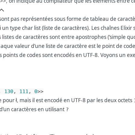
< >>, on indique au compilateur que les éléments entre c
ne sont pas représentées sous forme de tableau de caract
si un type char list (liste de caractères). Les chaînes Elixi
s listes de caractères sont entre apostrophes (‘simple quo
haque valeur d’une liste de caractère est le point de cod
es points de codes sont encodés en UTF-8. Voyons un ex
,
130
,
111
,
0
>>
 pour ł, mais il est encodé en UTF-8 par les deux octets
d’un caractères en utilisant
?