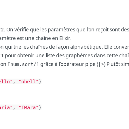
. On vérifie que les paramètres que l’on reçoit sont d
/2
amètre est une chaîne en Elixir.
n qui trie les chaînes de façon alphabétique. Elle conver
pour obtenir une liste des graphèmes dans cette chaîne
/1
tion
grâce à l’opérateur pipe (|>) Plutôt sim
Enum.sort/1
ello"
,
"ohell"
)
aría"
,
"íMara"
)