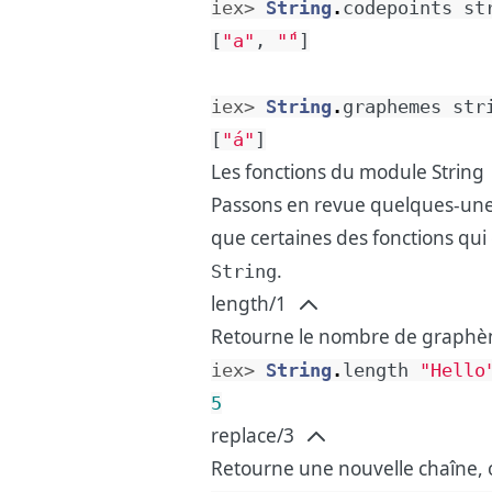
iex> 
String
.
codepoints
st
[
"a"
,
"́"
]
iex> 
String
.
graphemes
str
[
"á"
]
Les fonctions du module String
Passons en revue quelques-unes 
que certaines des fonctions qui e
.
String
length/1
Retourne le nombre de graphèm
iex> 
String
.
length
"Hello
5
replace/3
Retourne une nouvelle chaîne, o