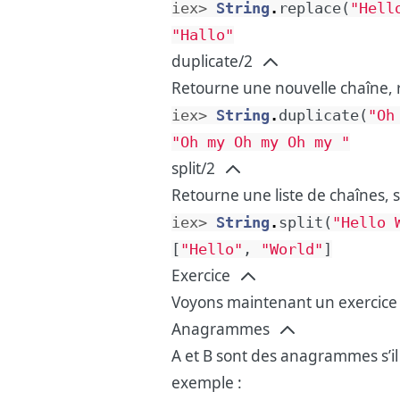
iex> 
String
.
replace
(
"Hell
"Hallo"
duplicate/2
Retourne une nouvelle chaîne, r
iex> 
String
.
duplicate
(
"Oh
"Oh my Oh my Oh my "
split/2
Retourne une liste de chaînes, 
iex> 
String
.
split
(
"Hello 
[
"Hello"
,
"World"
]
Exercice
Voyons maintenant un exercice 
Anagrammes
A et B sont des anagrammes s’il 
exemple :