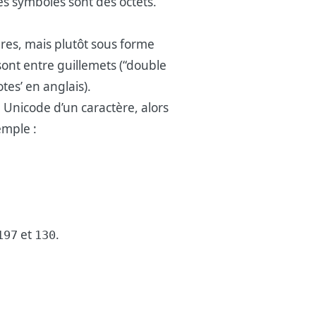
es symboles sont des octets.
ères, mais plutôt sous forme
r sont entre guillemets (“double
tes’ en anglais).
e Unicode d’un caractère, alors
emple :
et
.
197
130