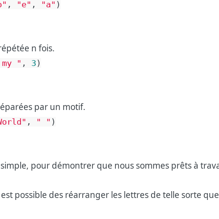
o"
,
"e"
,
"a"
)
épétée n fois.
 my "
,
3
)
séparées par un motif.
World"
,
" "
)
simple, pour démontrer que nous sommes prêts à travail
est possible des réarranger les lettres de telle sorte que