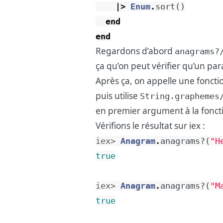
|>
Enum
.
sort
(
)
end
end
Regardons d’abord
anagrams?
ça qu’on peut vérifier qu’un par
Après ça, on appelle une fonctio
puis utilise
String.graphemes
en premier argument à la fonc
Vérifions le résultat sur iex :
iex> 
Anagram
.
anagrams?
(
"H
true
iex> 
Anagram
.
anagrams?
(
"M
true