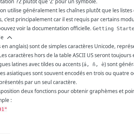
otation
plutôt que ‘Z’ pour un symbole.
?Z
 utilise généralement les chaînes plutôt que les listes 
us, c’est principalement car il est requis par certains mod
ouvez voir la documentation officielle.
Getting Start
de
 en anglais) sont de simples caractères Unicode, représ
Les caractères hors de la table ASCII US seront toujours
ues latines avec tildes ou accents (
) sont géné
á, ñ, è
ues asiatiques sont souvent encodés en trois ou quatre 
présentés par un seul caractère.
sposition deux fonctions pour obtenir graphèmes et poi
ple :
01
"