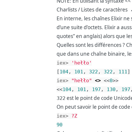
NOTE: En utilisant la syntaxe <
Charlists / Listes de caractères
En interne, les chaînes Elixir 
d’une suite d’octets. Elixir a aus
quotes” en anglais) alors que le
Quelles sont les différences ? C
que dans une chaîne binaire, l
iex> 
'hełło'
[
104
,
101
,
322
,
322
,
111
]
iex> 
"hełło"
<>
<<
0
>>
<<
104
,
101
,
197
,
130
,
197
est le point de code Unicode
322
On peut savoir le point de code 
iex> 
?Z
90