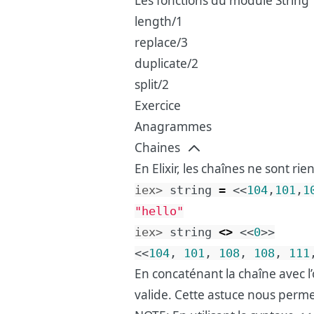
Les fonctions du module String
length/1
replace/3
duplicate/2
split/2
Exercice
Anagrammes
Chaines
En Elixir, les chaînes ne sont ri
iex> 
string
=
<<
104
,
101
,
1
"hello"
iex> 
string
<>
<<
0
>>
<<
104
,
101
,
108
,
108
,
111
En concaténant la chaîne avec l
valide. Cette astuce nous perme