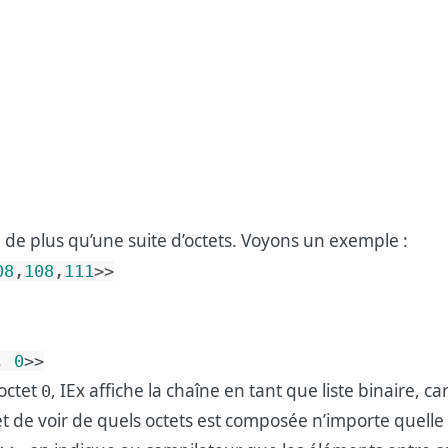
en de plus qu’une suite d’octets. Voyons un exemple :
08
,
108
,
111
>>
,
0
>>
’octet
, IEx affiche la chaîne en tant que liste binaire, ca
0
t de voir de quels octets est composée n’importe quelle