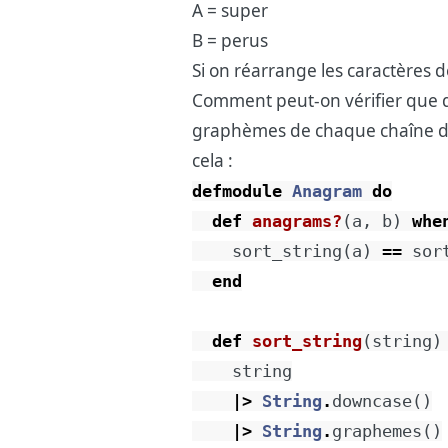
A = super
B = perus
Si on réarrange les caractères de
Comment peut-on vérifier que de
graphèmes de chaque chaîne dans
cela :
defmodule
Anagram
do
def
anagrams?
(
a
,
b
)
whe
sort_string
(
a
)
==
sor
end
def
sort_string
(
string
)
string
|>
String
.
downcase
(
)
|>
String
.
graphemes
(
)