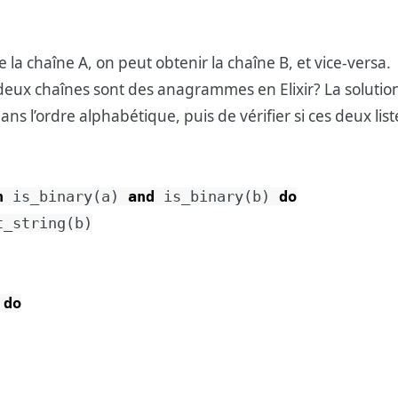
 la chaîne A, on peut obtenir la chaîne B, et vice-versa.
ux chaînes sont des anagrammes en Elixir? La solution 
 l’ordre alphabétique, puis de vérifier si ces deux list
n
is_binary
(
a
)
and
is_binary
(
b
)
do
t_string
(
b
)
do