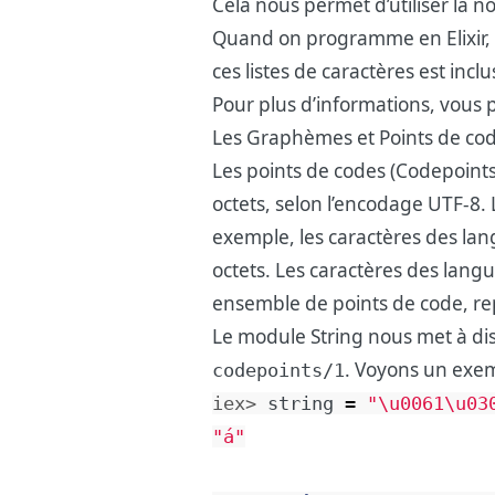
Cela nous permet d’utiliser la n
Quand on programme en Elixir, on
ces listes de caractères est incl
Pour plus d’informations, vous p
Les Graphèmes et Points de co
Les points de codes (Codepoints
octets, selon l’encodage UTF-8. 
exemple, les caractères des lang
octets. Les caractères des lang
ensemble de points de code, re
Le module String nous met à di
. Voyons un exem
codepoints/1
iex> 
string
=
"
\u0061
\u03
"á"