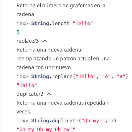
Retorna el número de grafemas en la
cadena.
iex> 
String
.
length
"Hello"
5
replace/3
Retorna una nueva cadena
reemplazando un patrón actual en una
cadena con uno nuevo.
iex> 
String
.
replace
(
"Hello"
,
"e"
,
"a"
)
"Hallo"
duplicate/2
Retorna una nueva cadenas repetida n
veces.
iex> 
String
.
duplicate
(
"Oh my "
,
3
)
"Oh my Oh my Oh my "