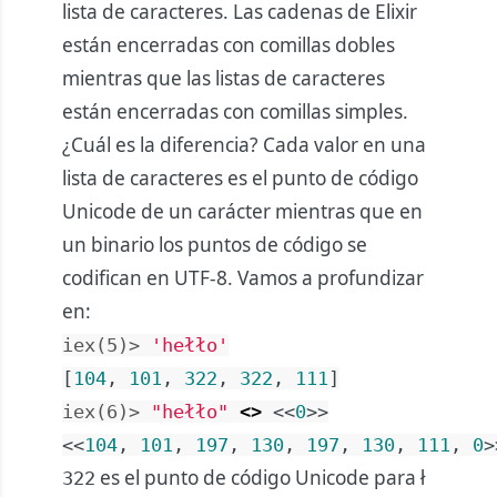
lista de caracteres. Las cadenas de Elixir
están encerradas con comillas dobles
mientras que las listas de caracteres
están encerradas con comillas simples.
¿Cuál es la diferencia? Cada valor en una
lista de caracteres es el punto de código
Unicode de un carácter mientras que en
un binario los puntos de código se
codifican en UTF-8. Vamos a profundizar
en:
iex(5)> 
'hełło'
[
104
,
101
,
322
,
322
,
111
]
iex(6)> 
"hełło"
<>
<<
0
>>
<<
104
,
101
,
197
,
130
,
197
,
130
,
111
,
0
>
es el punto de código Unicode para ł
322