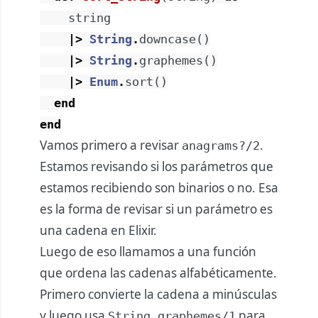
string
|>
String
.
downcase
(
)
|>
String
.
graphemes
(
)
|>
Enum
.
sort
(
)
end
end
Vamos primero a revisar
.
anagrams?/2
Estamos revisando si los parámetros que
estamos recibiendo son binarios o no. Esa
es la forma de revisar si un parámetro es
una cadena en Elixir.
Luego de eso llamamos a una función
que ordena las cadenas alfabéticamente.
Primero convierte la cadena a minúsculas
y luego usa
para
String.graphemes/1