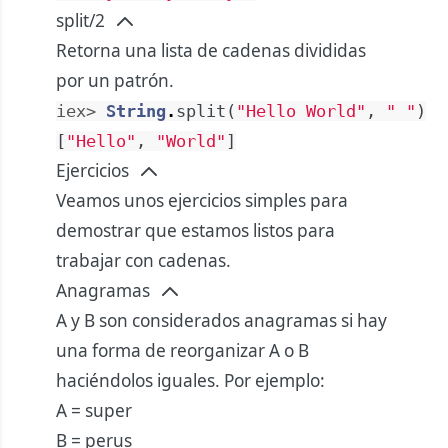
split/2
Retorna una lista de cadenas divididas
por un patrón.
iex> 
String
.
split
(
"Hello World"
,
" "
)
[
"Hello"
,
"World"
]
Ejercicios
Veamos unos ejercicios simples para
demostrar que estamos listos para
trabajar con cadenas.
Anagramas
A y B son considerados anagramas si hay
una forma de reorganizar A o B
haciéndolos iguales. Por ejemplo:
A = super
B = perus