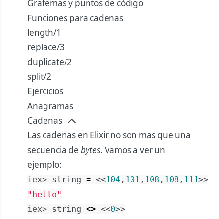
Grafemas y puntos de código
Funciones para cadenas
length/1
replace/3
duplicate/2
split/2
Ejercicios
Anagramas
Cadenas
Las cadenas en Elixir no son mas que una
secuencia de
bytes
. Vamos a ver un
ejemplo:
iex> 
string
=
<<
104
,
101
,
108
,
108
,
111
>>
"hello"
iex> 
string
<>
<<
0
>>