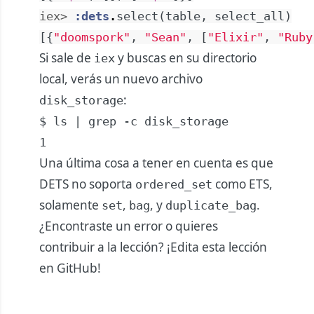
iex> 
:dets
.
select
(
table
,
select_all
)
[
{
"doomspork"
,
"Sean"
,
[
"Elixir"
,
"Ruby
Si sale de
y buscas en su directorio
iex
local, verás un nuevo archivo
:
disk_storage
$ ls | grep -c disk_storage

1
Una última cosa a tener en cuenta es que
DETS no soporta
como ETS,
ordered_set
solamente
,
, y
.
set
bag
duplicate_bag
¿Encontraste un error o quieres
contribuir a la lección?
¡Edita esta lección
en GitHub!