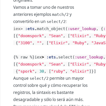
originales.
Vamos a tomar uno de nuestros
anteriores ejemplos
y
match/2
convertirlo en un
:
select/2
iex> 
:ets
.
match_object
(
:user_lookup
,
{
:
[
{
"doomspork"
,
"Sean"
,
[
"Elixir"
,
"Ruby
{
"3100"
,
""
,
[
"Elixir"
,
"Ruby"
,
"JavaS
{
%
raw
%
}
iex
>
:ets
.
select
(
:user_lookup
,
[
{
"doomspork"
,
"Sean"
,
[
"Elixir"
,
"Ruby
{
"spork"
,
30
,
[
"ruby"
,
"elixir"
]
}
]
Aunque
permite un mayor
select/2
control sobre qué y cómo recuperar los
registros, la sintaxis es bastante
desagradable y sólo lo será aún más.