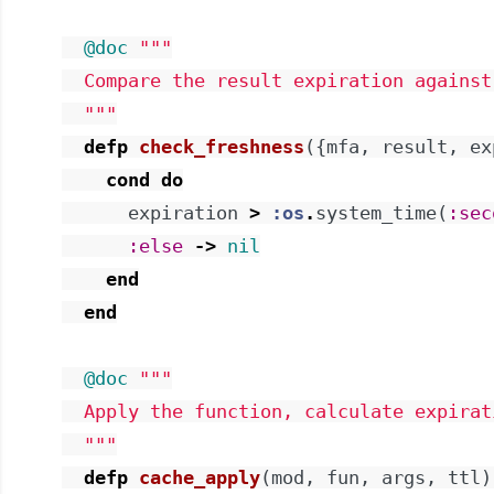
@doc
"""

  Compare the result expiration against
  """
defp
check_freshness
(
{
mfa
,
result
,
ex
cond
do
expiration
>
:os
.
system_time
(
:sec
:else
->
nil
end
end
@doc
"""

  Apply the function, calculate expirat
  """
defp
cache_apply
(
mod
,
fun
,
args
,
ttl
)