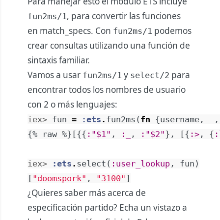
Para manejar esto el módulo ETS incluye
, para convertir las funciones
fun2ms/1
en match_specs. Con
podemos
fun2ms/1
crear consultas utilizando una función de
sintaxis familiar.
Vamos a usar
y
para
fun2ms/1
select/2
encontrar todos los nombres de usuario
con 2 o más lenguajes:
iex> 
fun
=
:ets
.
fun2ms
(
fn
{
username
,
_
,
{
%
raw
%
}
[
{
{
:"$1"
,
:_
,
:"$2"
}
,
[
{
:>
,
{
:
iex> 
:ets
.
select
(
:user_lookup
,
fun
)
[
"doomspork"
,
"3100"
]
¿Quieres saber más acerca de
especificación partido? Echa un vistazo a