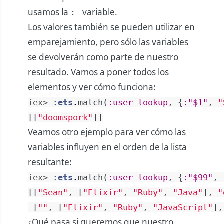
usamos la
variable.
:_
Los valores también se pueden utilizar en
emparejamiento, pero sólo las variables
se devolverán como parte de nuestro
resultado. Vamos a poner todos los
elementos y ver cómo funciona:
iex> 
:ets
.
match
(
:user_lookup
,
{
:"$1"
,
"
[
[
"doomspork"
]
]
Veamos otro ejemplo para ver cómo las
variables influyen en el orden de la lista
resultante:
iex> 
:ets
.
match
(
:user_lookup
,
{
:"$99"
,
[
[
"Sean"
,
[
"Elixir"
,
"Ruby"
,
"Java"
]
,
"
[
""
,
[
"Elixir"
,
"Ruby"
,
"JavaScript"
]
,
¿Qué pasa si queremos que nuestro