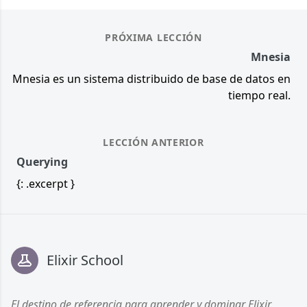
PRÓXIMA LECCIÓN
Mnesia
Mnesia es un sistema distribuido de base de datos en
tiempo real.
LECCIÓN ANTERIOR
Querying
{: .excerpt }
Footer
Elixir School
El destino de referencia para aprender y dominar Elixir