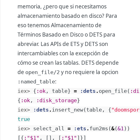
memoria, ¿pero que si necesitamos
almacenamiento basado en disco? Para
eso tenemos Almacenamiento de
Términos Basado en Disco o DETS para
abreviar. Las APIs de ETS y DETS son
intercambiables con la excepción de
cómo se crean las tablas. DETS depende
de
y no requiere la opcion
open_file/2
:
:named_table
iex> 
{
:ok
,
table
}
=
:dets
.
open_file
(
:di
{
:ok
,
:disk_storage
}
iex> 
:dets
.
insert_new
(
table
,
{
"doomspor
true
iex> 
select_all
=
:ets
.
fun2ms
(
&
(
&1
)
)
[
{
:"$1"
,
[
]
,
[
:"$1"
]
}
]