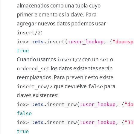
almacenados como una tupla cuyo
primer elemento es la clave. Para
agregar nuevos datos podemos usar
:
insert/2
iex> 
:ets
.
insert
(
:user_lookup
,
{
"doomsp
true
Cuando usamos
con un
o
insert/2
set
los datos existentes serán
ordered_set
reemplazados. Para prevenir esto existe
que devuelve
para
insert_new/2
false
claves existentes:
iex> 
:ets
.
insert_new
(
:user_lookup
,
{
"do
false
iex> 
:ets
.
insert_new
(
:user_lookup
,
{
"31
true