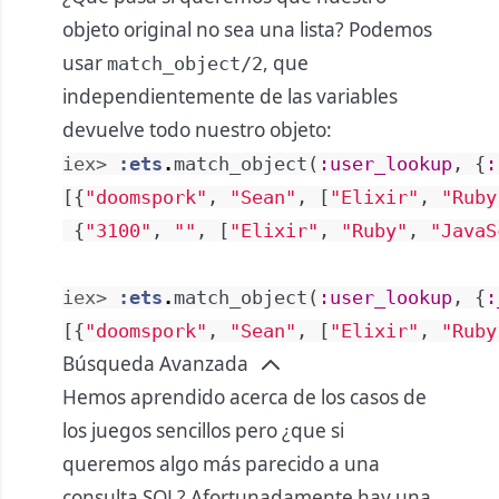
objeto original no sea una lista? Podemos
usar
, que
match_object/2
independientemente de las variables
devuelve todo nuestro objeto:
iex> 
:ets
.
match_object
(
:user_lookup
,
{
:
[
{
"doomspork"
,
"Sean"
,
[
"Elixir"
,
"Ruby
{
"3100"
,
""
,
[
"Elixir"
,
"Ruby"
,
"JavaS
iex> 
:ets
.
match_object
(
:user_lookup
,
{
:
[
{
"doomspork"
,
"Sean"
,
[
"Elixir"
,
"Ruby
Búsqueda Avanzada
Hemos aprendido acerca de los casos de
los juegos sencillos pero ¿que si
queremos algo más parecido a una
consulta SQL? Afortunadamente hay una