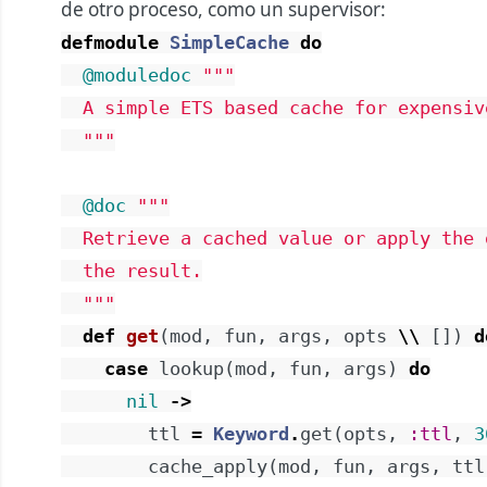
de otro proceso, como un supervisor:
defmodule
SimpleCache
do
@moduledoc
"""

  A simple ETS based cache for expensiv
  """
@doc
"""

  Retrieve a cached value or apply the 
  the result.

  """
def
get
(
mod
,
fun
,
args
,
opts
\\
[
]
)
d
case
lookup
(
mod
,
fun
,
args
)
do
nil
->
ttl
=
Keyword
.
get
(
opts
,
:ttl
,
3
cache_apply
(
mod
,
fun
,
args
,
ttl