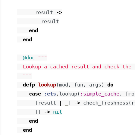
result
->
result
end
end
@doc
"""

  Lookup a cached result and check the f
  """
defp
lookup
(
mod
,
fun
,
args
)
do
case
:ets
.
lookup
(
:simple_cache
,
[
mo
[
result
|
_
]
->
check_freshness
(
r
[
]
->
nil
end
end