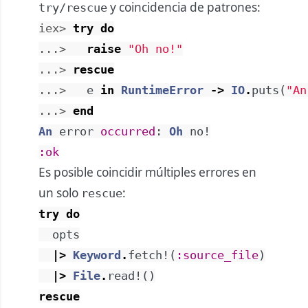
y coincidencia de patrones:
try/rescue
iex> 
try
do
...> 
raise
"Oh no!"
...> 
rescue
...> 
e
in
RuntimeError
->
IO
.
puts
(
"An
...> 
end
An
error
occurred
:
Oh
no!
:ok
Es posible coincidir múltiples errores en
un solo
:
rescue
try
do
opts
|>
Keyword
.
fetch!
(
:source_file
)
|>
File
.
read!
(
)
rescue