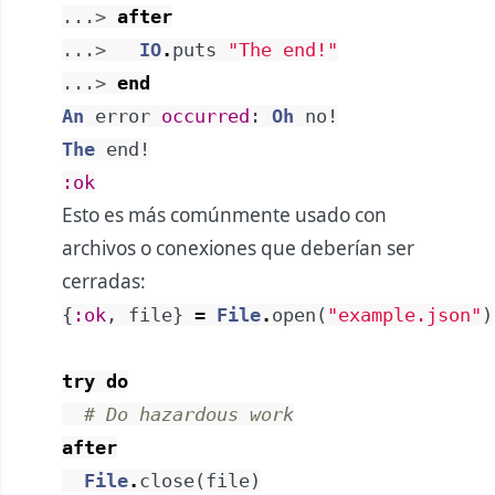
...> 
after
...> 
IO
.
puts
"The end!"
...> 
end
An
error
occurred
:
Oh
no!
The
end!
:ok
Esto es más comúnmente usado con
archivos o conexiones que deberían ser
cerradas:
{
:ok
,
file
}
=
File
.
open
(
"example.json"
)
try
do
# Do hazardous work
after
File
.
close
(
file
)