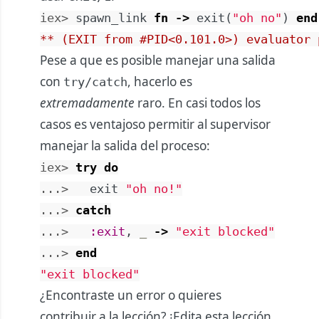
iex> 
spawn_link
fn
->
exit
(
"oh no"
)
end
** (EXIT from #PID<0.101.0>) evaluator 
Pese a que es posible manejar una salida
con
, hacerlo es
try/catch
extremadamente
raro. En casi todos los
casos es ventajoso permitir al supervisor
manejar la salida del proceso:
iex> 
try
do
...> 
exit
"oh no!"
...> 
catch
...> 
:exit
,
_
->
"exit blocked"
...> 
end
"exit blocked"
¿Encontraste un error o quieres
contribuir a la lección?
¡Edita esta lección