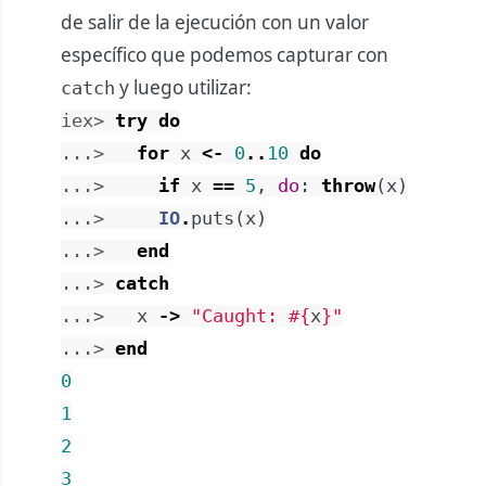
de salir de la ejecución con un valor
específico que podemos capturar con
y luego utilizar:
catch
iex> 
try
do
...> 
for
x
<-
0
..
10
do
...> 
if
x
==
5
,
do
:
throw
(
x
)
...> 
IO
.
puts
(
x
)
...> 
end
...> 
catch
...> 
x
->
"Caught: 
#{
x
}
"
...> 
end
0
1
2
3