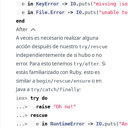
e
in
KeyError
->
IO
.
puts
(
"missing :so
e
in
File.Error
->
IO
.
puts
(
"unable to
end
After
A veces es necesario realizar alguna
acción después de nuestro
try/rescue
independientemente de si hubo o no
error. Para esto tenemos
. Si
try/after
estás familiarizado con Ruby, esto es
similar a
o en
begin/rescue/ensure
Java a
:
try/catch/finally
iex> 
try
do
...> 
raise
"Oh no!"
...> 
rescue
...> 
e
in
RuntimeError
->
IO
.
puts
(
"An