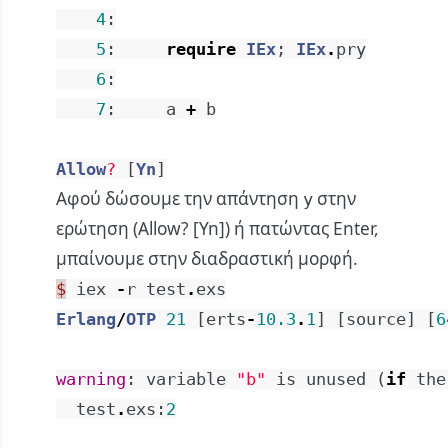
4
:
5
:
require
IEx
;
IEx
.
pry
6
:
7
:
a
+
b
Allow
? 
[
Yn
]
Αφού δώσουμε την απάντηση
στην
y
ερώτηση (Allow? [Yn]) ή πατώντας Enter,
μπαίνουμε στην διαδραστική μορφή.
$
iex
-
r
test
.
exs
Erlang
/
OTP
21
[
erts
-
10.3
.
1
]
[
source
]
[
6
warning
:
variable
"b"
is
unused
(
if
the
test
.
exs
:
2