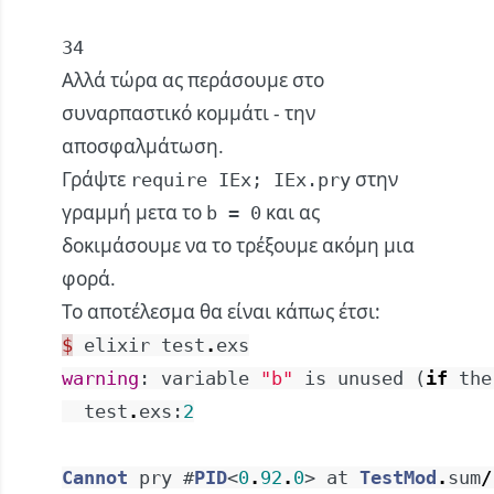
34
Αλλά τώρα ας περάσουμε στο
συναρπαστικό κομμάτι - την
αποσφαλμάτωση.
Γράψτε
στην
require IEx; IEx.pry
γραμμή μετα το
και ας
b = 0
δοκιμάσουμε να το τρέξουμε ακόμη μια
φορά.
Το αποτέλεσμα θα είναι κάπως έτσι:
$
elixir
test
.
exs
warning
:
variable
"b"
is
unused
(
if
the
test
.
exs
:
2
Cannot
pry
#
PID
<
0
.
92
.
0
>
at
TestMod
.
sum
/