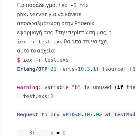
Για παράδειγμα,
iex -S mix
για να κάνετε
phx.server
αποσφαλμάτωση στην Phoenix
εφαρμογή σας. Στην περίπτωσή μας, η
θα απαιτεί να έχει
iex -r test.exs
αυτό το αρχείο:
$
iex
-
r
test
.
exs
Erlang
/
OTP
21
[
erts
-
10.3
.
1
]
[
source
]
[
6
warning
:
variable
"b"
is
unused
(
if
the
test
.
exs
:
2
Request
to
pry
#
PID
<
0
.
107
.
0
>
at
TestMod
3
:
b
=
0