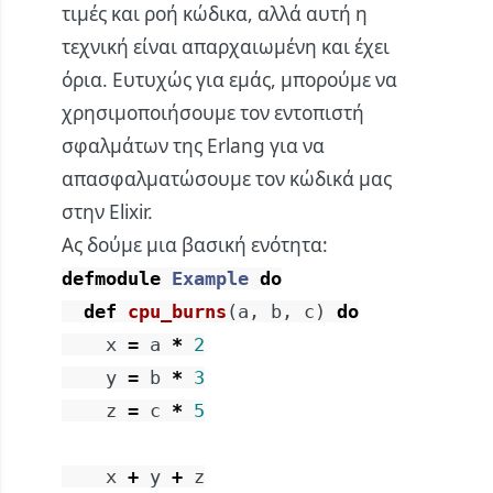
τιμές και ροή κώδικα, αλλά αυτή η
τεχνική είναι απαρχαιωμένη και έχει
όρια. Ευτυχώς για εμάς, μπορούμε να
χρησιμοποιήσουμε τον εντοπιστή
σφαλμάτων της Erlang για να
απασφαλματώσουμε τον κώδικά μας
στην Elixir.
Ας δούμε μια βασική ενότητα:
defmodule
Example
do
def
cpu_burns
(
a
,
b
,
c
)
do
x
=
a
*
2
y
=
b
*
3
z
=
c
*
5
x
+
y
+
z