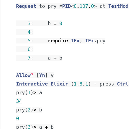
Request
to
pry
#
PID
<
0
.
107
.
0
>
at
TestMod
3
:
b
=
0
4
:
5
:
require
IEx
;
IEx
.
pry
6
:
7
:
a
+
b
Allow
? 
[
Yn
]
y
Interactive
Elixir
(
1.8
.
1
)
-
press
Ctrl
pry
(
1
)
>
a
34
pry
(
2
)
>
b
0
pry
(
3
)
>
a
+
b