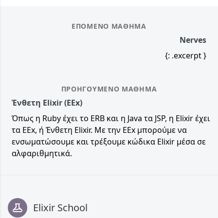
ΕΠΌΜΕΝΟ ΜΆΘΗΜΑ
Nerves
{: .excerpt }
ΠΡΟΗΓΟΎΜΕΝΟ ΜΆΘΗΜΑ
Ένθετη Elixir (EEx)
Όπως η Ruby έχει το ERB και η Java τα JSP, η Elixir έχει
τα EEx, ή Ένθετη Elixir. Με την EEx μπορούμε να
ενσωματώσουμε και τρέξουμε κώδικα Elixir μέσα σε
αλφαριθμητικά.
Footer
Elixir School