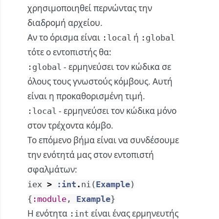
χρησιμοποιηθεί περνώντας την
διαδρομή αρχείου.
Αν το όρισμα είναι
ή
:local
:global
τότε ο εντοπιστής θα:
- ερμηνεύσει τον κώδικα σε
:global
όλους τους γνωστούς κόμβους. Αυτή
είναι η προκαθορισμένη τιμή.
- ερμηνεύσει τον κώδικα μόνο
:local
στον τρέχοντα κόμβο.
Το επόμενο βήμα είναι να συνδέσουμε
την ενότητά μας στον εντοπιστή
σφαλμάτων:
iex
>
:int
.
ni
(
Example
)
{
:module
,
Example
}
Η ενότητα
είναι ένας ερμηνευτής
:int