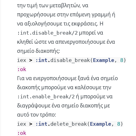
την τιμή των μεταβλητών, να
προχωρήσουμε στην επόμενη γραμμή ή
να αξιολογήσουμε τις εκφράσεις. Η
μπορεί να
:int.disable_break/2
κληθεί ώστε να απενεργοποιήσουμε ένα
σημείο διακοπής:
iex
>
:int
.
disable_break
(
Example
,
8
)
:ok
Για να ενεργοποιήσουμε ξανά ένα σημείο
διακοπής μπορούμε να καλέσουμε την
ή μπορούμε να
:int.enable_break/2
διαγράψουμε ένα σημείο διακοπής με
αυτό τον τρόπο:
iex
>
:int
.
delete_break
(
Example
,
8
)
:ok