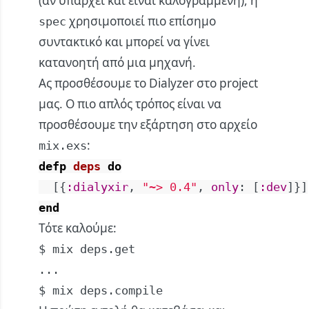
(αν υπάρχει και είναι καλογραμμένη), η
χρησιμοποιεί πιο επίσημο
spec
συντακτικό και μπορεί να γίνει
κατανοητή από μια μηχανή.
Ας προσθέσουμε το Dialyzer στο project
μας. Ο πιο απλός τρόπος είναι να
προσθέσουμε την εξάρτηση στο αρχείο
:
mix.exs
defp
deps
do
[
{
:dialyxir
,
"~> 0.4"
,
only
:
[
:dev
]
}
]
end
Τότε καλούμε:
$ mix deps.get

...

$ mix deps.compile