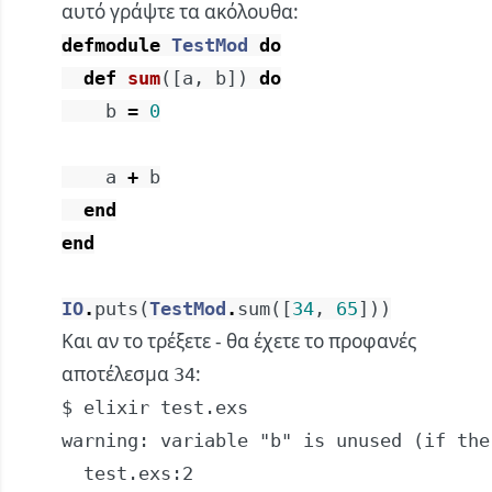
αυτό γράψτε τα ακόλουθα:
defmodule
TestMod
do
def
sum
(
[
a
,
b
]
)
do
b
=
0
a
+
b
end
end
IO
.
puts
(
TestMod
.
sum
(
[
34
,
65
]
)
)
Και αν το τρέξετε - θα έχετε το προφανές
αποτέλεσμα
:
34
$ elixir test.exs

warning: variable "b" is unused (if the
  test.exs:2
