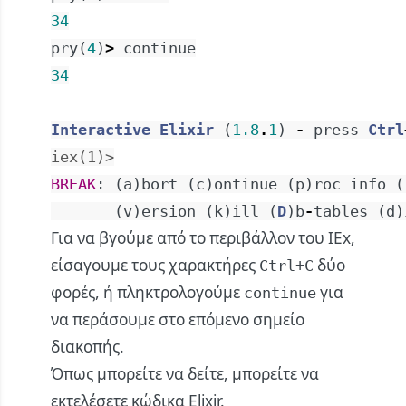
34
pry
(
4
)
>
continue
34
Interactive
Elixir
(
1.8
.
1
)
-
press
Ctrl
iex(1)>
BREAK
:
(
a
)
bort
(
c
)
ontinue
(
p
)
roc
info
(
(
v
)
ersion
(
k
)
ill
(
D
)
b
-
tables
(
d
)
Για να βγούμε από το περιβάλλον του IEx,
είσαγουμε τους χαρακτήρες
δύο
Ctrl+C
φορές, ή πληκτρολογούμε
για
continue
να περάσουμε στο επόμενο σημείο
διακοπής.
Όπως μπορείτε να δείτε, μπορείτε να
εκτελέσετε κώδικα Elixir.