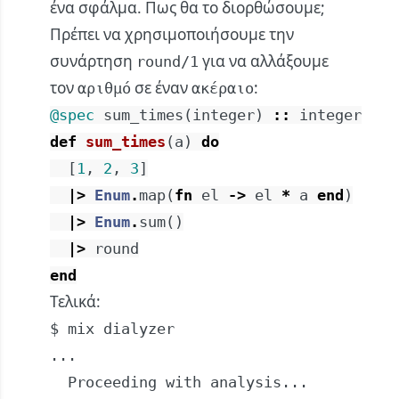
ένα σφάλμα. Πως θα το διορθώσουμε;
Πρέπει να χρησιμοποιήσουμε την
συνάρτηση
για να αλλάξουμε
round/1
τον
σε έναν
:
αριθμό
ακέραιο
@spec
sum_times
(
integer
)
::
integer
def
sum_times
(
a
)
do
[
1
,
2
,
3
]
|>
Enum
.
map
(
fn
el
->
el
*
a
end
)
|>
Enum
.
sum
(
)
|>
round
end
Τελικά:
$ mix dialyzer

...

  Proceeding with analysis...
