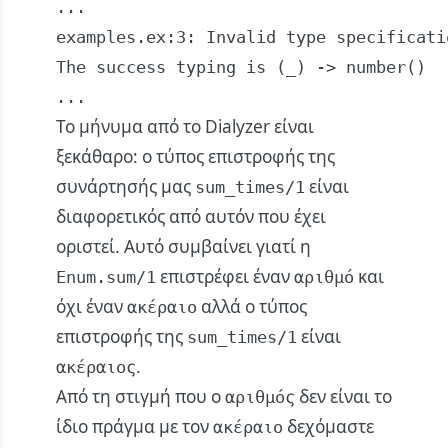
...

examples.ex:3: Invalid type specificati
The success typing is (_) -> number()

...
Το μήνυμα από το Dialyzer είναι
ξεκάθαρο: ο τύπος επιστροφής της
συνάρτησής μας
είναι
sum_times/1
διαφορετικός από αυτόν που έχει
οριστεί. Αυτό συμβαίνει γιατί η
επιστρέφει έναν
και
Enum.sum/1
αριθμό
όχι έναν
αλλά ο τύπος
ακέραιο
επιστροφής της
είναι
sum_times/1
.
ακέραιος
Από τη στιγμή που ο
δεν είναι το
αριθμός
ίδιο πράγμα με τον
δεχόμαστε
ακέραιο