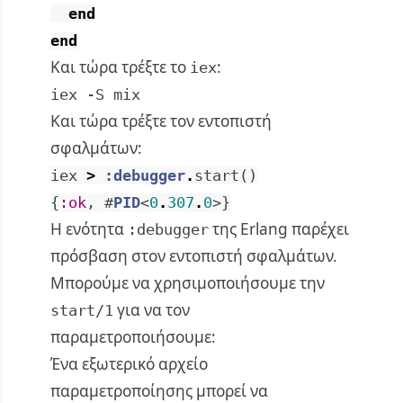
end
end
Και τώρα τρέξτε το
:
iex
iex -S mix
Και τώρα τρέξτε τον εντοπιστή
σφαλμάτων:
iex
>
:debugger
.
start
(
)
{
:ok
,
#
PID
<
0
.
307
.
0
>
}
Η ενότητα
της Erlang παρέχει
:debugger
πρόσβαση στον εντοπιστή σφαλμάτων.
Μπορούμε να χρησιμοποιήσουμε την
για να τον
start/1
παραμετροποιήσουμε:
Ένα εξωτερικό αρχείο
παραμετροποίησης μπορεί να