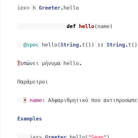
iex> 
h
Greeter
.
hello
def
hello
(
name
)
@spec
hello
(
String
.
t
(
)
)
::
String
.
t
(
)
Τ
υπώνει
μήνυμα
hello
.
Παράμετροι
•
name
:
Αλφαριθμητικό
που
αντιπροσωπε
Examples
iex> 
Greeter
.
hello
(
"Sean"
)