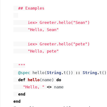
  ## Examples

      iex> Greeter.hello("Sean")

      "Hello, Sean"

      iex> Greeter.hello("pete")

      "Hello, pete"

  """
@spec
hello
(
String
.
t
(
)
)
::
String
.
t
(
)
def
hello
(
name
)
do
"Hello, "
<>
name
end
end