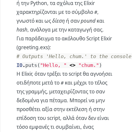
ή την Python, τα σχόλια της Elixir
χαρακτηρίζονται με το σύμβολο
,
#
γνωστό και ως
δίεση
ή σαν
pound
και
hash
, ανάλογα με την καταγωγή σας.
Για παράδειγμα το ακόλουθο Script Elixir
(greeting.exs):
# Outputs 'Hello, chum.' to the console
IO
.
puts
(
"Hello, "
<>
"chum."
)
Η Elixir, όταν τρέξει το script θα αγνοήσει
οτιδήποτε μετά το
και μέχρι το τέλος
#
της γραμμής, μεταχειρίζοντας το σαν
δεδομένα για πέταμα. Μπορεί να μην
προσθέτει αξία στην εκτέλεση ή στην
επίδοση του script, αλλά όταν δεν είναι
τόσο εμφανές τι συμβαίνει, ένας