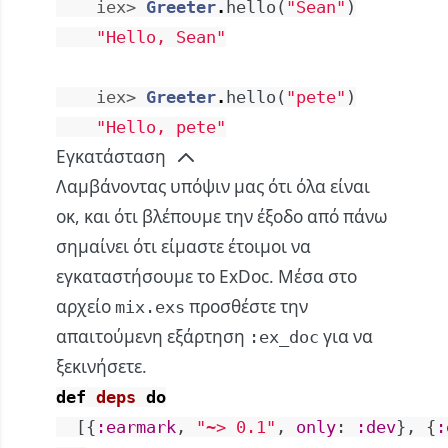
iex> 
Greeter
.
hello
(
"Sean"
)
"Hello, Sean"
iex> 
Greeter
.
hello
(
"pete"
)
"Hello, pete"
Εγκατάσταση
Λαμβάνοντας υπόψιν μας ότι όλα είναι
οκ, και ότι βλέπουμε την έξοδο από πάνω
σημαίνει ότι είμαστε έτοιμοι να
εγκαταστήσουμε το ExDoc. Μέσα στο
αρχείο
προσθέστε την
mix.exs
απαιτούμενη εξάρτηση
για να
:ex_doc
ξεκινήσετε.
def
deps
do
[
{
:earmark
,
"~> 0.1"
,
only
:
:dev
}
,
{
: