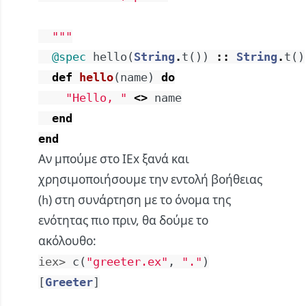
  """
@spec
hello
(
String
.
t
(
)
)
::
String
.
t
(
)
def
hello
(
name
)
do
"Hello, "
<>
name
end
end
Αν μπούμε στο IEx ξανά και
χρησιμοποιήσουμε την εντολή βοήθειας
(
) στη συνάρτηση με το όνομα της
h
ενότητας πιο πριν, θα δούμε το
ακόλουθο:
iex> 
c
(
"greeter.ex"
,
"."
)
[
Greeter
]