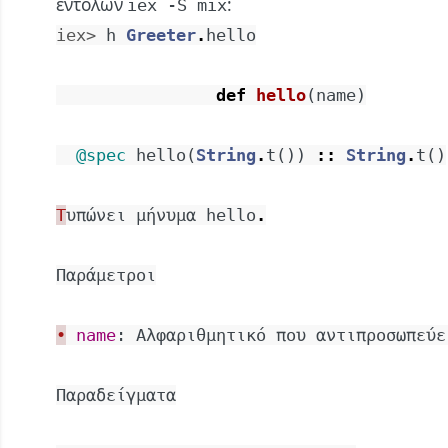
εντολών
:
iex -S mix
iex> 
h
Greeter
.
hello
def
hello
(
name
)
@spec
hello
(
String
.
t
(
)
)
::
String
.
t
(
)
Τ
υπώνει
μήνυμα
hello
.
Παράμετροι
•
name
:
Αλφαριθμητικό
που
αντιπροσωπεύε
Παραδείγματα