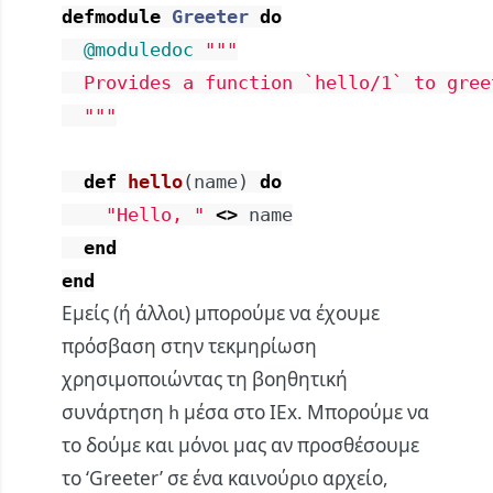
defmodule
Greeter
do
@moduledoc
"""

  Provides a function `hello/1` to greet
  """
def
hello
(
name
)
do
"Hello, "
<>
name
end
end
Εμείς (ή άλλοι) μπορούμε να έχουμε
πρόσβαση στην τεκμηρίωση
χρησιμοποιώντας τη βοηθητική
συνάρτηση
μέσα στο IEx. Μπορούμε να
h
το δούμε και μόνοι μας αν προσθέσουμε
το ‘Greeter’ σε ένα καινούριο αρχείο,