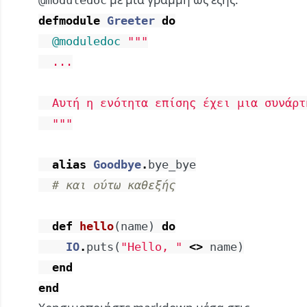
@moduledoc
defmodule
Greeter
do
@moduledoc
"""

  ...

  Αυτή η ενότητα επίσης έχει μια συνάρτ
  """
alias
Goodbye
.
bye_bye
# και ούτω καθεξής
def
hello
(
name
)
do
IO
.
puts
(
"Hello, "
<>
name
)
end
end