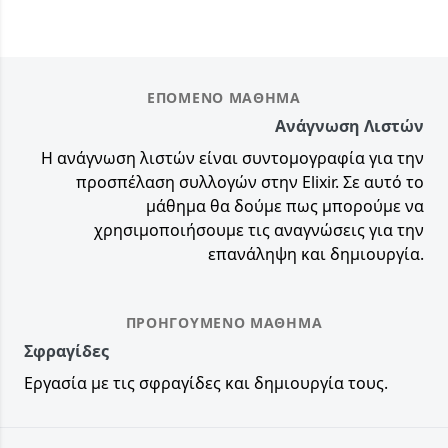
ΕΠΌΜΕΝΟ ΜΆΘΗΜΑ
Ανάγνωση Λιστών
Η ανάγνωση λιστών είναι συντομογραφία για την
προσπέλαση συλλογών στην Elixir. Σε αυτό το
μάθημα θα δούμε πως μπορούμε να
χρησιμοποιήσουμε τις αναγνώσεις για την
επανάληψη και δημιουργία.
ΠΡΟΗΓΟΎΜΕΝΟ ΜΆΘΗΜΑ
Σφραγίδες
Εργασία με τις σφραγίδες και δημιουργία τους.
Footer