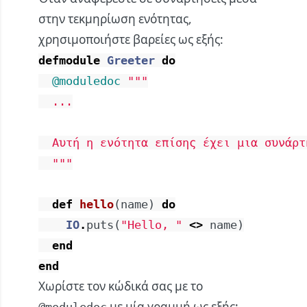
στην τεκμηρίωση ενότητας,
χρησιμοποιήστε βαρείες ως εξής:
defmodule
Greeter
do
@moduledoc
"""

  ...

  Αυτή η ενότητα επίσης έχει μια συνάρτ
  """
def
hello
(
name
)
do
IO
.
puts
(
"Hello, "
<>
name
)
end
end
Χωρίστε τον κώδικά σας με το
με μία γραμμή ως εξής: