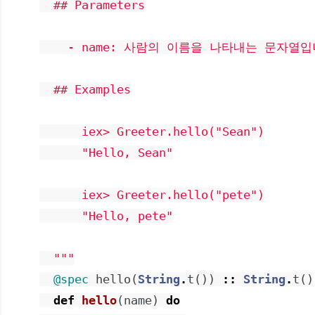
  ## Parameters

    - name: 사람의 이름을 나타내는 문자열입
  ## Examples

      iex> Greeter.hello("Sean")

      "Hello, Sean"

      iex> Greeter.hello("pete")

      "Hello, pete"

  """
@spec
hello
(
String
.
t
(
)
)
::
String
.
t
(
)
def
hello
(
name
)
do