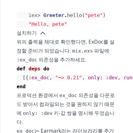
iex> 
Greeter
.
hello
(
"pete"
)
"Hello, pete"
설치하기
위의 출력을 제대로 확인했다면, ExDoc를 설
정할 준비가 되었습니다.
파일에
mix.exs
의존성을 추가하세요.
:ex_doc
def
deps
do
[
{
:ex_doc
,
"~> 0.21"
,
only
:
:dev
,
run
end
프로덕션 환경에서
의존성을 다운로
ex_doc
드 받아서 컴파일되는 것을 원하지 않기 때문
에
키-값 쌍을 명시해 두었습니
only: :dev
다.
는 Earmark라는 라이브러리를 추가
ex_doc