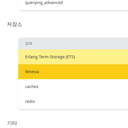
querying_advanced
저장소
강의
Erlang Term Storage (ETS)
Mnesia
cachex
redix
기타