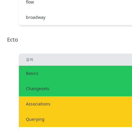
flow
broadway
Ecto
강의
Basics
Changesets
Associations
Querying