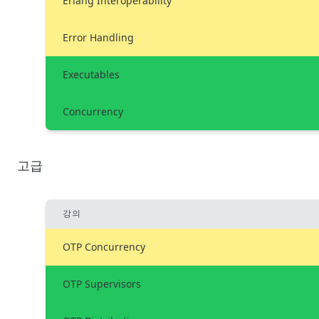
Erlang Interoperability
Error Handling
Executables
Concurrency
고급
강의
OTP Concurrency
OTP Supervisors