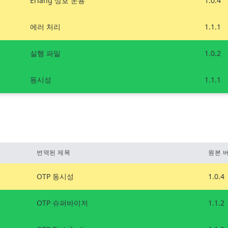
Erlang 상호 운용
1.0.4
에러 처리
1.1.1
실행 파일
1.0.2
동시성
1.1.1
번역된 제목
원본 
OTP 동시성
1.0.4
OTP 슈퍼바이저
1.1.2