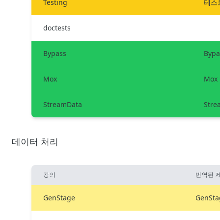
Testing
테스
doctests
Bypass
Bypa
Mox
Mox
StreamData
Stre
데이터 처리
강의
번역된 
GenStage
GenSta