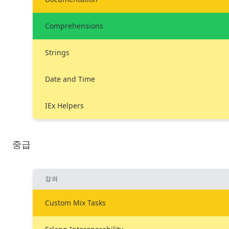
Comprehensions
Strings
Date and Time
IEx Helpers
중급
강의
Custom Mix Tasks