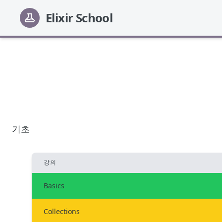
Elixir School
기초
강의
Basics
Collections