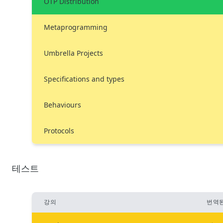
OTP Distribution
Metaprogramming
Umbrella Projects
Specifications and types
Behaviours
Protocols
테스트
강의
번역