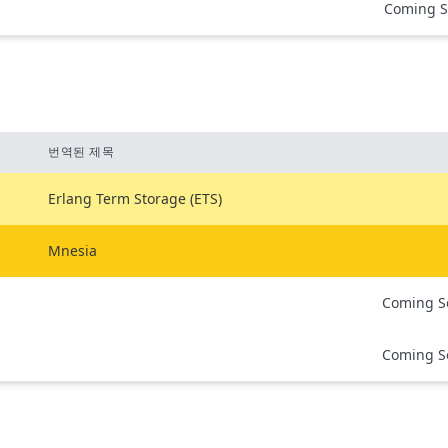
Coming S
번역된 제목
Erlang Term Storage (ETS)
Mnesia
Coming S
Coming S