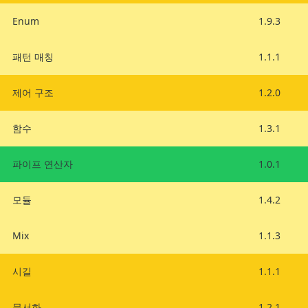
Enum
1.9.3
패턴 매칭
1.1.1
제어 구조
1.2.0
함수
1.3.1
파이프 연산자
1.0.1
모듈
1.4.2
Mix
1.1.3
시길
1.1.1
문서화
1.2.1