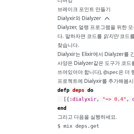
디버깅
브레이크 포인트 만들기
Dialyxir와 Dialyzer
Dialyzer
, 얼랭 프로그램을 위한 모
다. 말하자면 코드를
읽지만
코드
찾습니다.
Dialyxir
는 Elixir에서 Dialyz
사양은 Dialyzer같은 도구가 코
쓰여있어야 합니다),
은 더
@spec
프로젝트에 Dialyxir를 추가해
defp
deps
do
[
{
:dialyxir
,
"~> 0.4"
,
end
그리고 다음을 실행하세요.
$ mix deps.get
