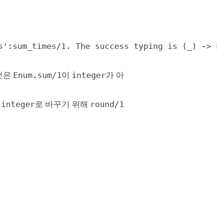
s':sum_times/1. The success typing is (_) -> n
것은
이
가 아
Enum.sum/1
integer
를
로 바꾸기 위해
integer
round/1