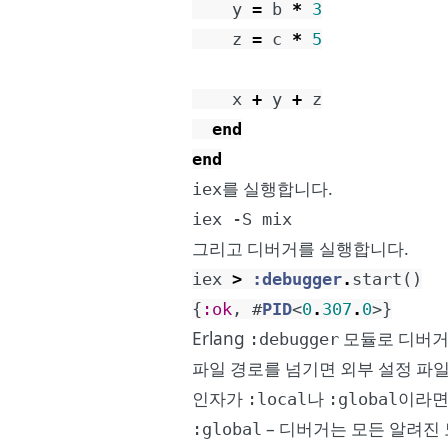
y
=
b
*
3
z
=
c
*
5
x
+
y
+
z
end
end
를 실행합니다.
iex
iex -S mix
그리고 디버거를 실행합니다.
iex
>
:debugger
.
start
(
)
{
:ok
,
#
PID
<
0
.
307
.
0
>
}
Erlang
모듈로 디버거
:debugger
파일 경로를 넘기면 외부 설정 파일
인자가
나
이라면
:local
:global
– 디버거는 모든 알려진
:global