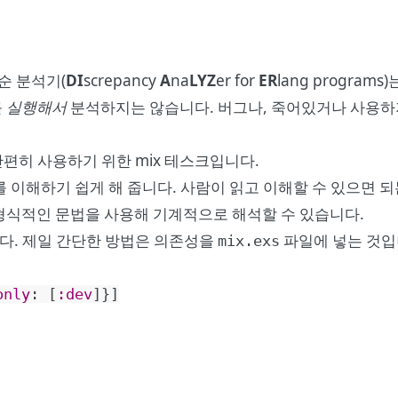
순 분석기(
DI
screpancy
A
na
LYZ
er for
ER
lang progra
를
실행해서
분석하지는 않습니다. 버그나, 죽어있거나 사용하지
er를 간편히 사용하기 위한 mix 테스크입니다.
드를 이해하기 쉽게 해 줍니다. 사람이 읽고 이해할 수 있으면 
 형식적인 문법을 사용해 기계적으로 해석할 수 있습니다.
봅시다. 제일 간단한 방법은 의존성을
파일에 넣는 것입
mix.exs
only
:
[
:dev
]
}
]