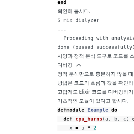
end
확인해 봅시다.
$ mix dialyzer

...

  Proceeding with analysis
done (passed successfully
사양과 정적 분석 도구로 코드를 
디버깅
정적 분석만으로 충분하지 않을 때가
방법은 코드의 흐름과 값을 확인
고맙게도 Elixir 코드를 디버깅하기
기초적인 모듈이 있다고 합시다.
defmodule
Example
do
def
cpu_burns
(
a
,
b
,
c
)
x
=
a
*
2