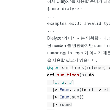
이제 Dialyxir를 사용할 준비가 
$ mix dialyzer

...

examples.ex:3: Invalid ty
...
Dialyzer의 메세지는 명확합니다.
닌
를 반환하지만
number
sum_ti
는
가 아니기 때
number
integer
을 사용할 필요가 있습니다.
@spec
sum_times
(
integer
)
def
sum_times
(
a
)
do
[
1
,
2
,
3
]
|>
Enum
.
map
(
fn
el
->
el
|>
Enum
.
sum
(
)
|>
round