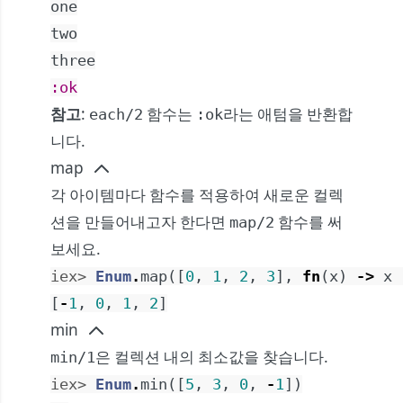
one
two
three
:ok
참고
:
함수는
라는 애텀을 반환합
each/2
:ok
니다.
map
각 아이템마다 함수를 적용하여 새로운 컬렉
션을 만들어내고자 한다면
함수를 써
map/2
보세요.
iex> 
Enum
.
map
(
[
0
,
1
,
2
,
3
]
,
fn
(
x
)
->
x
[
-
1
,
0
,
1
,
2
]
min
은 컬렉션 내의 최소값을 찾습니다.
min/1
iex> 
Enum
.
min
(
[
5
,
3
,
0
,
-
1
]
)