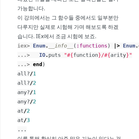
가능합니다.
이 강의에서는 그 함수들 중에서도 일부분만
다루지만 실제로 시험해 가며 해보도록 하겠
습니다. IEx에서 조금 시험에 보죠.
iex> 
Enum
.
__info__
(
:functions
)
|>
Enum
.
...> 
IO
.
puts
"
#{
function
}
/
#{
arity
}
"
...> 
end
)
all?
/
1
all?
/
2
any?
/
1
any?
/
2
at
/
2
at
/
3
...
이를 통해 확실히 아주 많은 기능이 있다는 것