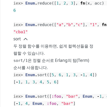
iex> 
Enum
.
reduce
(
[
1
,
2
,
3
]
,
fn
(
x
,
acc
)
6
iex> 
Enum
.
reduce
(
[
"a"
,
"b"
,
"c"
]
,
"1"
,
fn
"cba1"
sort
두 정렬 함수를 이용하면, 쉽게 컬렉션들을 정
렬할 수 있습니다.
은 정렬 순서로 Erlang의
텀(Term)
sort/1
순서
를 사용합니다.
iex> 
Enum
.
sort
(
[
5
,
6
,
1
,
3
,
-
1
,
4
]
)
[
-
1
,
1
,
3
,
4
,
5
,
6
]
iex> 
Enum
.
sort
(
[
:foo
,
"bar"
,
Enum
,
-
1
,
[
-
1
,
4
,
Enum
,
:foo
,
"bar"
]