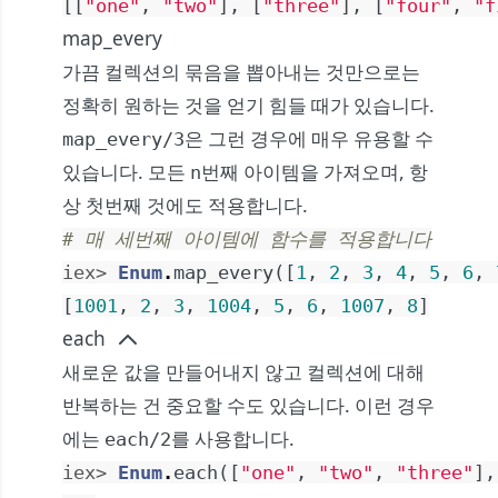
[
[
"one"
,
"two"
]
,
[
"three"
]
,
[
"four"
,
"f
map_every
가끔 컬렉션의 묶음을 뽑아내는 것만으로는
정확히 원하는 것을 얻기 힘들 때가 있습니다.
은 그런 경우에 매우 유용할 수
map_every/3
있습니다. 모든
번째 아이템을 가져오며, 항
n
상 첫번째 것에도 적용합니다.
# 매 세번째 아이템에 함수를 적용합니다
iex> 
Enum
.
map_every
(
[
1
,
2
,
3
,
4
,
5
,
6
,
[
1001
,
2
,
3
,
1004
,
5
,
6
,
1007
,
8
]
each
새로운 값을 만들어내지 않고 컬렉션에 대해
반복하는 건 중요할 수도 있습니다. 이런 경우
에는
를 사용합니다.
each/2
iex> 
Enum
.
each
(
[
"one"
,
"two"
,
"three"
]
,