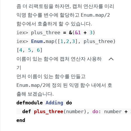
좀 더 리팩토링을 하자면, 캡처 연산자를 미리
익명 함수를 변수에 할당하고
Enum.map/2
함수에서 호출하게 할 수 있습니다.
iex> 
plus_three
=
&
(
&1
+
3
)
iex> 
Enum
.
map
(
[
1
,
2
,
3
]
,
plus_three
)
[
4
,
5
,
6
]
이름이 있는 함수에 캡처 연산자 사용하
기
먼저 이름이 있는 함수를 만들고
에 정의 된 익명 함수 내에서 호
Enum.map/2
출해 보겠습니다.
defmodule
Adding
do
def
plus_three
(
number
)
,
do
:
number
+
end