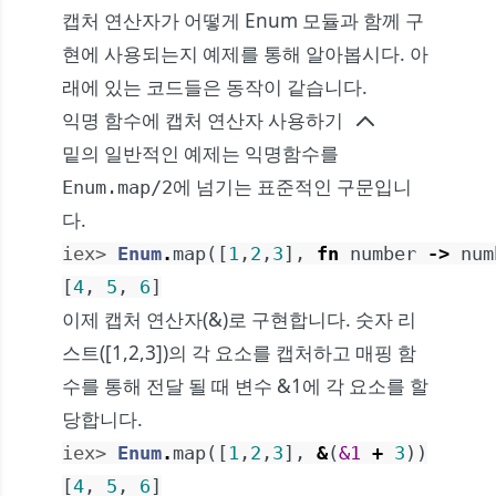
캡처 연산자가 어떻게 Enum 모듈과 함께 구
현에 사용되는지 예제를 통해 알아봅시다. 아
래에 있는 코드들은 동작이 같습니다.
익명 함수에 캡처 연산자 사용하기
밑의 일반적인 예제는 익명함수를
에 넘기는 표준적인 구문입니
Enum.map/2
다.
iex> 
Enum
.
map
(
[
1
,
2
,
3
]
,
fn
number
->
num
[
4
,
5
,
6
]
이제 캡처 연산자(&)로 구현합니다. 숫자 리
스트([1,2,3])의 각 요소를 캡처하고 매핑 함
수를 통해 전달 될 때 변수 &1에 각 요소를 할
당합니다.
iex> 
Enum
.
map
(
[
1
,
2
,
3
]
,
&
(
&1
+
3
)
)
[
4
,
5
,
6
]