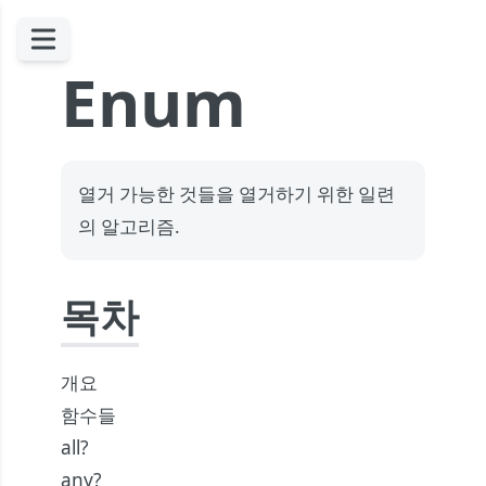
Enum
열거 가능한 것들을 열거하기 위한 일련
의 알고리즘.
목차
개요
함수들
all?
any?