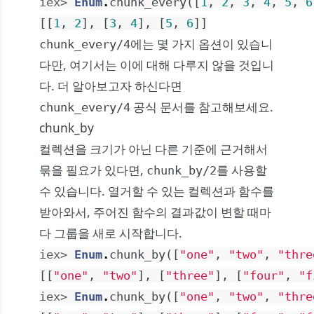
iex> 
Enum
.
chunk_every
(
[
1
,
2
,
3
,
4
,
5
,
6
[
[
1
,
2
]
,
[
3
,
4
]
,
[
5
,
6
]
]
에는 몇 가지 옵션이 있습니
chunk_every/4
다만, 여기서는 이에 대해 다루지 않을 것입니
다. 더 알아보고자 하신다면
공식 문서
를 참고해보세요.
chunk_every/4
chunk_by
컬렉션을 크기가 아닌 다른 기준에 근거해서
묶을 필요가 있다면,
를 사용할
chunk_by/2
수 있습니다. 열거할 수 있는 컬렉션과 함수를
받아와서, 주어진 함수의 결과값이 변할 때마
다 그룹을 새로 시작합니다.
iex> 
Enum
.
chunk_by
(
[
"one"
,
"two"
,
"thre
[
[
"one"
,
"two"
]
,
[
"three"
]
,
[
"four"
,
"f
iex> 
Enum
.
chunk_by
(
[
"one"
,
"two"
,
"thre