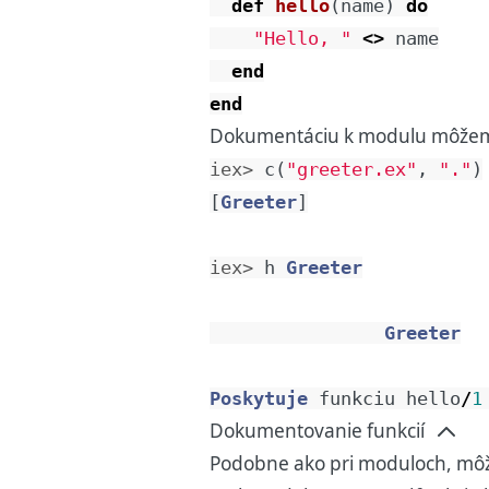
def
hello
(
name
)
do
"Hello, "
<>
name
end
end
Dokumentáciu k modulu môžeme
iex> 
c
(
"greeter.ex"
,
"."
)
[
Greeter
]
iex> 
h
Greeter
Greeter
Poskytuje
funkciu
hello
/
1
Dokumentovanie funkcií
Podobne ako pri moduloch, môž