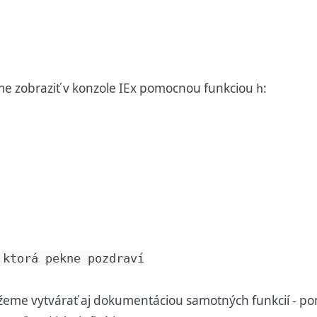
 zobraziť v konzole IEx pomocnou funkciou
:
h
ktorá
pekne
pozdraví
eme vytvárať aj dokumentáciou samotných funkcií - p