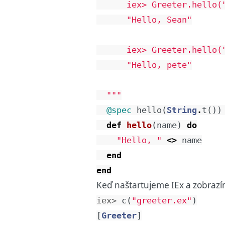
      iex> Greeter.hello("
      "Hello, Sean"

      iex> Greeter.hello("
      "Hello, pete"

  """
@spec
hello
(
String
.
t
(
)
)
def
hello
(
name
)
do
"Hello, "
<>
name
end
end
Keď naštartujeme IEx a zobrazí
iex> 
c
(
"greeter.ex"
)
[
Greeter
]