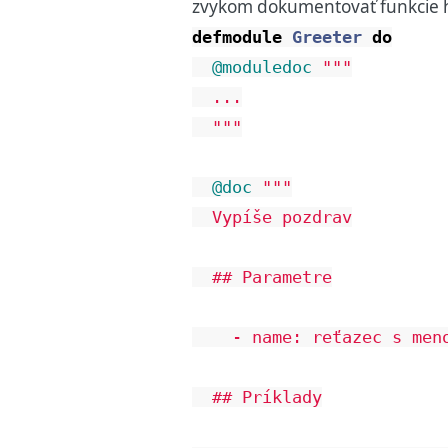
zvykom dokumentovať funkcie h
defmodule
Greeter
do
@moduledoc
"""

  ...

  """
@doc
"""

  Vypíše pozdrav

  ## Parametre

    - name: reťazec s meno
  ## Príklady
