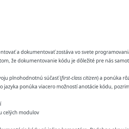
ntovať a dokumentovať zostáva vo svete programovania
tom, že dokumentovanie kódu je dôležité pre nás samotnýc
voju plnohodnotnú súčasť (
first-class citizen
) a ponúka rô
ro jazyka ponúka viacero možností anotácie kódu, pozrim
í
u celých modulov