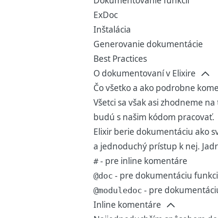
Dokumentovanie funkcií
ExDoc
Inštalácia
Generovanie dokumentácie
Best Practices
O dokumentovaní v Elixire
Čo všetko a ako podrobne kome
Všetci sa však asi zhodneme na 
budú s našim kódom pracovať.
Elixir berie dokumentáciu ako s
a jednoduchý prístup k nej. Jad
- pre inline komentáre
#
- pre dokumentáciu funkci
@doc
- pre dokumentáci
@moduledoc
Inline komentáre