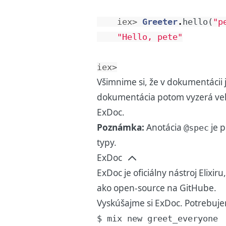
iex> 
Greeter
.
hello
(
"p
"Hello, pete"
iex>
Všimnime si, že v dokumentáci
dokumentácia potom vyzerá veľm
ExDoc.
Poznámka:
Anotácia
je p
@spec
typy
.
ExDoc
ExDoc je oficiálny nástroj Elixir
ako open-source na
GitHube
.
Vyskúšajme si ExDoc. Potrebuje
$ mix new greet_everyone
