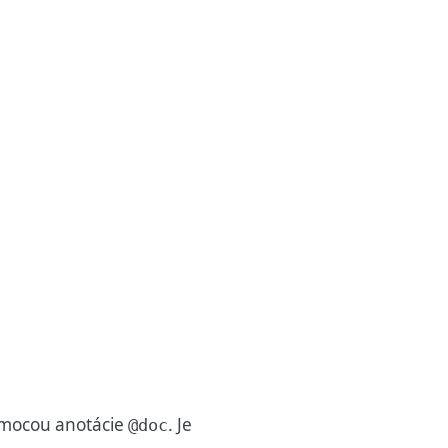
omocou anotácie
. Je
@doc