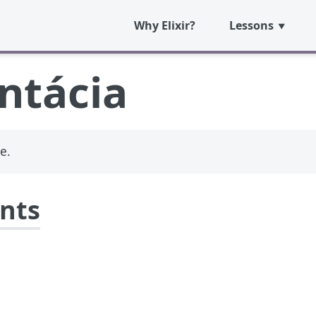
Why Elixir?
Lessons
tácia
e.
ents