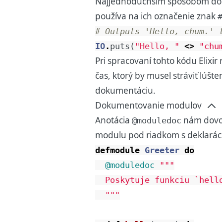
Najjednoduchším spôsobom doku
používa na ich označenie znak
# Outputs 'Hello, chum.' 
IO
.
puts
(
"Hello, "
<>
"chu
Pri spracovaní tohto kódu Elix
čas, ktorý by musel stráviť lúš
dokumentáciu.
Dokumentovanie modulov
Anotácia
nám dovoľ
@moduledoc
modulu pod riadkom s deklará
defmodule
Greeter
do
@moduledoc
"""

  Poskytuje funkciu `hello
  """