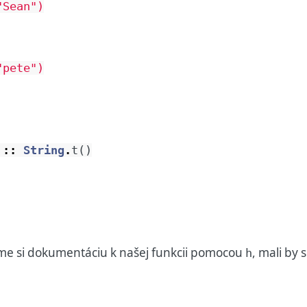
Sean")

pete")

::
String
.
t
(
)
me si dokumentáciu k našej funkcii pomocou
, mali by 
h