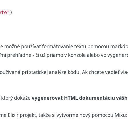
ete"
)
i je možné používať formátovanie textu pomocou markd
i prehľadne - či už priamo v konzole alebo vo vygenerov
oužívaná pri statickej analýze kódu. Ak chcete vedieť viac
u, ktorý dokáže
vygenerovať HTML dokumentáciu vášho 
me Elixir projekt, takže si vytvorme nový pomocou Mixu: