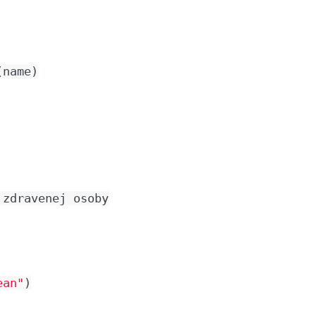
(
name
)
zdravenej
osoby
ean"
)