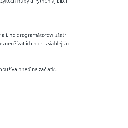
koch Ruby a Python aj Elixir
alí, no programátorovi ušetrí
ezneužívať ich na rozsiahlejšiu
používa hneď na začiatku