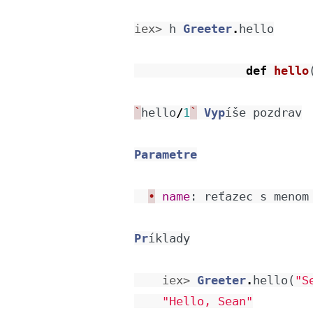
iex> 
h
Greeter
.
hello
def
hello
`
hello
/
1
`
Vyp
íše
pozdrav
Parametre
•
name
:
reťazec
s
menom
Pr
íklady
iex> 
Greeter
.
hello
(
"S
"Hello, Sean"