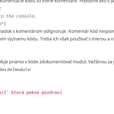
mentácie kódu sú inline komentáre. Podobne ako v jazy
:
#
to the console.
m"
)
ir riadok s komentárom odignoruje. Komentár kód nespom
tením významu kódu. Treba ich však používať s mierou a n
uje priamo v kóde zdokumentovať modul. Väčšinou sa 
ciou
:
defmodule
/1` ktorá pekne pozdraví
