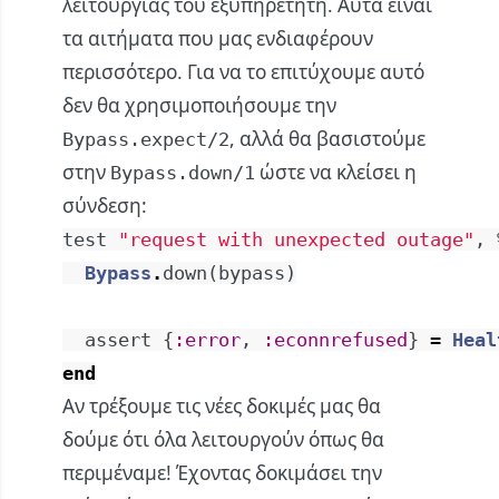
λειτουργίας του εξυπηρετητή. Αυτά είναι
τα αιτήματα που μας ενδιαφέρουν
περισσότερο. Για να το επιτύχουμε αυτό
δεν θα χρησιμοποιήσουμε την
, αλλά θα βασιστούμε
Bypass.expect/2
στην
ώστε να κλείσει η
Bypass.down/1
σύνδεση:
test
"request with unexpected outage"
,
Bypass
.
down
(
bypass
)
assert
{
:error
,
:econnrefused
}
=
Heal
end
Αν τρέξουμε τις νέες δοκιμές μας θα
δούμε ότι όλα λειτουργούν όπως θα
περιμέναμε! Έχοντας δοκιμάσει την