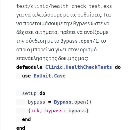
test/clinic/health_check_test.exs
για να τελειώσουμε με τις ρυθμίσεις. Για
να προετοιμάσουμε την Bypass ώστε να
δέχεται αιτήματα, πρέπει να ανοίξουμε
την σύνδεση με το
, το
Bypass.open/1
οποίο μπορεί να γίνει στον ορισμό
επανάκλησης της δοκιμής μας:
defmodule
Clinic.HealthCheckTests
do
use
ExUnit.Case
setup
do
bypass
=
Bypass
.
open
(
)
{
:ok
,
bypass
:
bypass
}
end
end