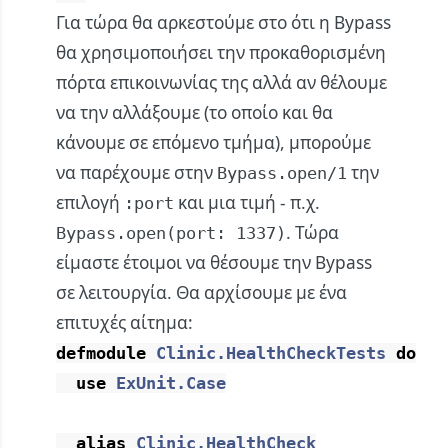
Για τώρα θα αρκεστούμε στο ότι η Bypass
θα χρησιμοποιήσει την προκαθορισμένη
πόρτα επικοινωνίας της αλλά αν θέλουμε
να την αλλάξουμε (το οποίο και θα
κάνουμε σε επόμενο τμήμα), μπορούμε
να παρέχουμε στην
την
Bypass.open/1
επιλογή
και μια τιμή - π.χ.
:port
. Τώρα
Bypass.open(port: 1337)
είμαστε έτοιμοι να θέσουμε την Bypass
σε λειτουργία. Θα αρχίσουμε με ένα
επιτυχές αίτημα:
defmodule
Clinic.HealthCheckTests
do
use
ExUnit.Case
alias
Clinic.HealthCheck