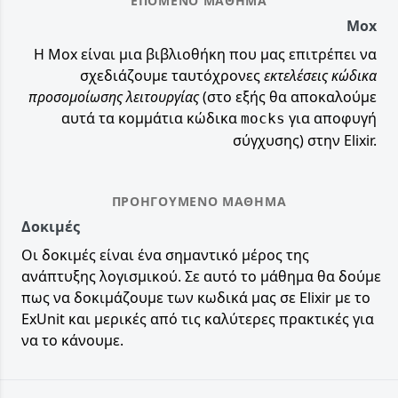
ΕΠΌΜΕΝΟ ΜΆΘΗΜΑ
Mox
Η Mox είναι μια βιβλιοθήκη που μας επιτρέπει να
σχεδιάζουμε ταυτόχρονες
εκτελέσεις κώδικα
προσομοίωσης λειτουργίας
(στο εξής θα αποκαλούμε
αυτά τα κομμάτια κώδικα
για αποφυγή
mocks
σύγχυσης) στην Elixir.
ΠΡΟΗΓΟΎΜΕΝΟ ΜΆΘΗΜΑ
Δοκιμές
Οι δοκιμές είναι ένα σημαντικό μέρος της
ανάπτυξης λογισμικού. Σε αυτό το μάθημα θα δούμε
πως να δοκιμάζουμε των κωδικά μας σε Elixir με το
ExUnit και μερικές από τις καλύτερες πρακτικές για
να το κάνουμε.
Footer