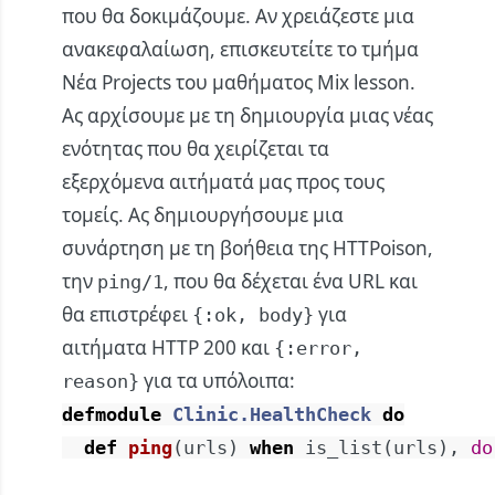
που θα δοκιμάζουμε. Αν χρειάζεστε μια
ανακεφαλαίωση, επισκευτείτε το τμήμα
Νέα Projects
του μαθήματος
Mix
lesson.
Ας αρχίσουμε με τη δημιουργία μιας νέας
ενότητας που θα χειρίζεται τα
εξερχόμενα αιτήματά μας προς τους
τομείς. Ας δημιουργήσουμε μια
συνάρτηση με τη βοήθεια της
HTTPoison
,
την
, που θα δέχεται ένα URL και
ping/1
θα επιστρέφει
για
{:ok, body}
αιτήματα HTTP 200 και
{:error,
για τα υπόλοιπα:
reason}
defmodule
Clinic.HealthCheck
do
def
ping
(
urls
)
when
is_list
(
urls
)
,
do