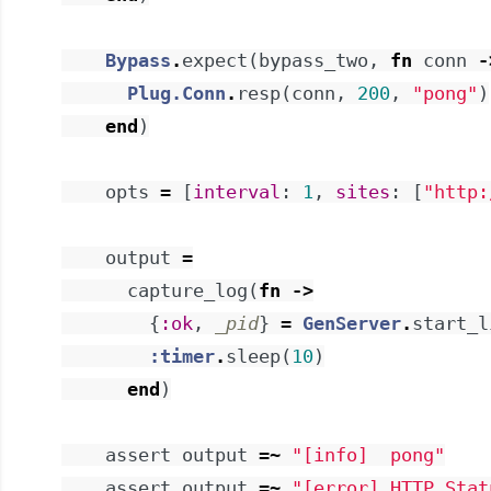
Bypass
.
expect
(
bypass_two
,
fn
conn
-
Plug.Conn
.
resp
(
conn
,
200
,
"pong"
)
end
)
opts
=
[
interval
:
1
,
sites
:
[
"http:
output
=
capture_log
(
fn
->
{
:ok
,
_pid
}
=
GenServer
.
start_l
:timer
.
sleep
(
10
)
end
)
assert
output
=~
"[info]  pong"
assert
output
=~
"[error] HTTP Stat