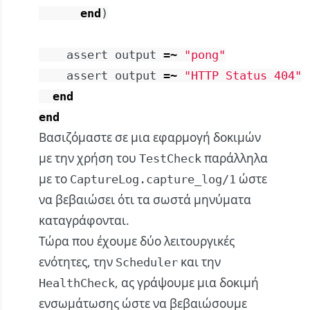
end
)
assert
output
=~
"pong"
assert
output
=~
"HTTP Status 404"
end
end
Βασιζόμαστε σε μια εφαρμογή δοκιμών
με την χρήση του
παράλληλα
TestCheck
με το
ώστε
CaptureLog.capture_log/1
να βεβαιώσει ότι τα σωστά μηνύματα
καταγράφονται.
Τώρα που έχουμε δύο λειτουργικές
ενότητες, την
και την
Scheduler
, ας γράψουμε μια δοκιμή
HealthCheck
ενσωμάτωσης ώστε να βεβαιώσουμε