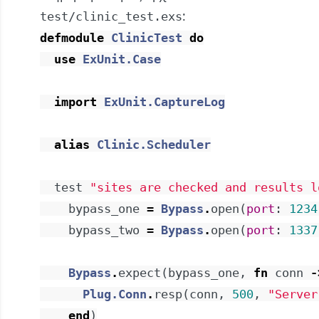
:
test/clinic_test.exs
defmodule
ClinicTest
do
use
ExUnit.Case
import
ExUnit.CaptureLog
alias
Clinic.Scheduler
test
"sites are checked and results l
bypass_one
=
Bypass
.
open
(
port
:
1234
bypass_two
=
Bypass
.
open
(
port
:
1337
Bypass
.
expect
(
bypass_one
,
fn
conn
-
Plug.Conn
.
resp
(
conn
,
500
,
"Server
end
)