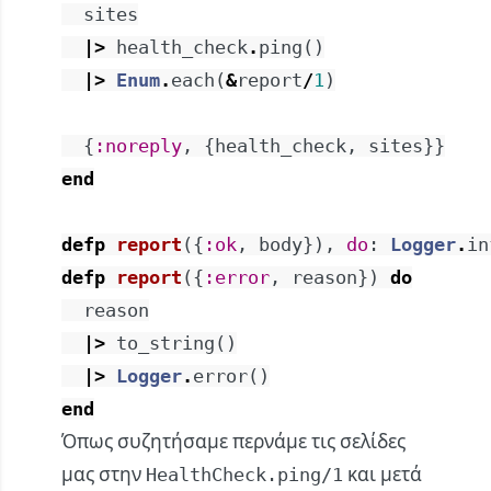
sites
|>
health_check
.
ping
(
)
|>
Enum
.
each
(
&
report
/
1
)
{
:noreply
,
{
health_check
,
sites
}
}
end
defp
report
(
{
:ok
,
body
}
)
,
do
:
Logger
.
in
defp
report
(
{
:error
,
reason
}
)
do
reason
|>
to_string
(
)
|>
Logger
.
error
(
)
end
Όπως συζητήσαμε περνάμε τις σελίδες
μας στην
και μετά
HealthCheck.ping/1