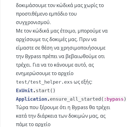
δοκιμάσουμε τον κώδικά μας χωρίς τo
προστιθέμενo εμπόδιο του
συγχρονισμού.
Με τον κώδικά μας έτοιμο, μπορούμε να
αρχίσουμε τις δοκιμές μας. Πριν να
είμαστε σε θέση να χρησιμοποιήσουμε
την Bypass πρέπει να βεβαιωθούμε οτι
τρέχει. Για να το κάνουμε αυτό, ας
ενημερώσουμε το αρχείο
ως εξής:
test/test_helper.exs
ExUnit
.
start
(
)
Application
.
ensure_all_started
(
:bypass
)
Τώρα που ξέρουμε ότι η Bypass θα τρέχει
κατά την διάρκεια των δοκιμών μας, ας
πάμε το αρχείο