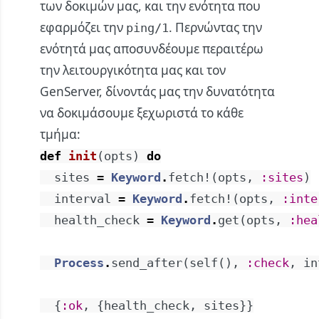
των δοκιμών μας, και την ενότητα που
εφαρμόζει την
. Περνώντας την
ping/1
ενότητά μας αποσυνδέουμε περαιτέρω
την λειτουργικότητα μας και τον
GenServer, δίνοντάς μας την δυνατότητα
να δοκιμάσουμε ξεχωριστά το κάθε
τμήμα:
def
init
(
opts
)
do
sites
=
Keyword
.
fetch!
(
opts
,
:sites
)
interval
=
Keyword
.
fetch!
(
opts
,
:inte
health_check
=
Keyword
.
get
(
opts
,
:hea
Process
.
send_after
(
self
(
)
,
:check
,
in
{
:ok
,
{
health_check
,
sites
}
}