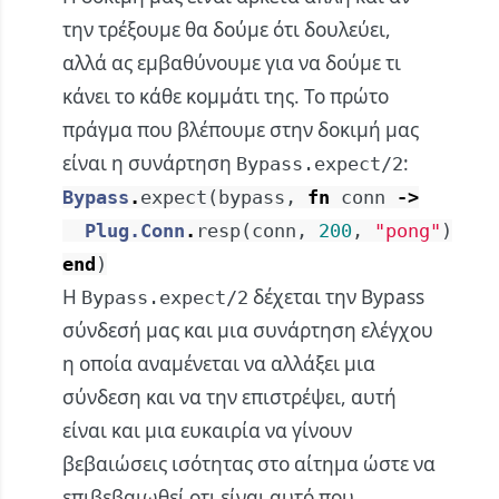
την τρέξουμε θα δούμε ότι δουλεύει,
αλλά ας εμβαθύνουμε για να δούμε τι
κάνει το κάθε κομμάτι της. Το πρώτο
πράγμα που βλέπουμε στην δοκιμή μας
είναι η συνάρτηση
:
Bypass.expect/2
Bypass
.
expect
(
bypass
,
fn
conn
->
Plug.Conn
.
resp
(
conn
,
200
,
"pong"
)
end
)
Η
δέχεται την Bypass
Bypass.expect/2
σύνδεσή μας και μια συνάρτηση ελέγχου
η οποία αναμένεται να αλλάξει μια
σύνδεση και να την επιστρέψει, αυτή
είναι και μια ευκαιρία να γίνουν
βεβαιώσεις ισότητας στο αίτημα ώστε να
επιβεβαιωθεί οτι είναι αυτό που