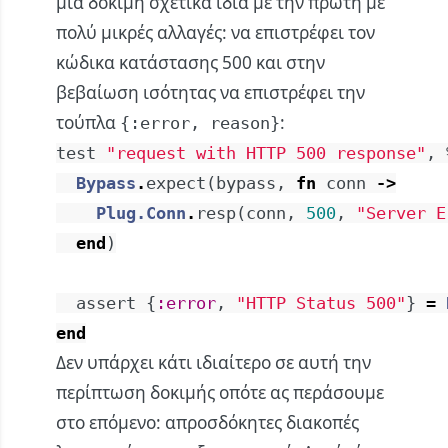
μια δοκιμή σχετικά ίδια με την πρώτη με
πολύ μικρές αλλαγές: να επιστρέφει τον
κώδικα κατάστασης 500 και στην
βεβαίωση ισότητας να επιστρέφει την
τούπλα
:
{:error, reason}
test
"request with HTTP 500 response"
,
Bypass
.
expect
(
bypass
,
fn
conn
->
Plug.Conn
.
resp
(
conn
,
500
,
"Server E
end
)
assert
{
:error
,
"HTTP Status 500"
}
=
end
Δεν υπάρχει κάτι ιδιαίτερο σε αυτή την
περίπτωση δοκιμής οπότε ας περάσουμε
στο επόμενο: απροσδόκητες διακοπές