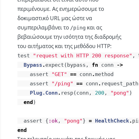
περιμένουμε. Ας ενημερώσουμε το
δοκιμαστικό URL μας ώστε να
συμπεριλαμβάνει το
και ας
/ping
βεβαιώσουμε την ισότητα της διαδρομής
του αιτήματος και της μεθόδου HTTP:
test
"request with HTTP 200 response"
,
Bypass
.
expect
(
bypass
,
fn
conn
->
assert
"GET"
==
conn
.
method
assert
"/ping"
==
conn
.
request_path
Plug.Conn
.
resp
(
conn
,
200
,
"pong"
)
end
)
assert
{
:ok
,
"pong"
}
=
HealthCheck
.
pi
end