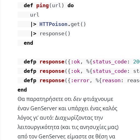
def
ping
(
url
)
do
url
|>
HTTPoison
.
get
(
)
|>
response
(
)
end
defp
response
(
{
:ok
,
%{
status_code
:
20
defp
response
(
{
:ok
,
%{
status_code
:
st
defp
response
(
{
:error
,
%{
reason
:
reas
end
Θα παρατηρήσετε οτι
δεν
φτιάχνουμε
έναν GenServer και υπάρχει ένας καλός
λόγος γι’ αυτό: Διαχωρίζοντας την
λειτουργικότητα (και τις ανησυχίες μας)
από τον GenServer, είμαστε σε θέση να