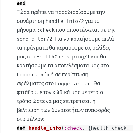
end
Τώρα πρέπει να προσδιορίσουμε την
συνάρτηση
για το
handle_info/2
μήνυμα
που αποστέλλεται με την
:check
. Για να κρατήσουμε απλά
send_after/2
τα πράγματα θα περάσουμε τις σελίδες
μας στο
και θα
HealthCheck.ping/1
κρατήσουμε τα αποτελέσματα μας στο
ή σε περίπτωση
Logger.info
σφάλματος στο
. Θα
Logger.error
φτιάξουμε τον κώδικά μας με τέτοιο
τρόπο ώστε να μας επιτρέπεται η
βελτίωση των δυνατοτήτων αναφοράς
στο μέλλον:
def
handle_info
(
:check
,
{
health_check
,