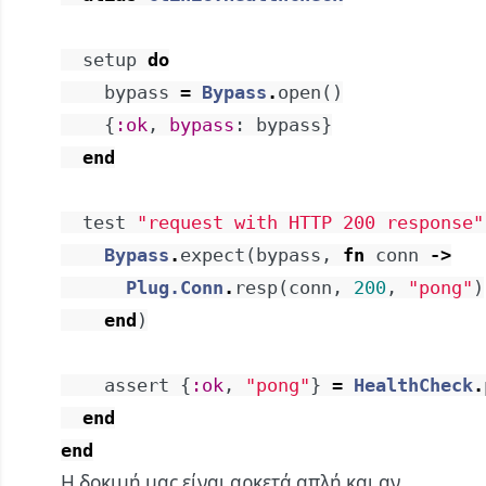
setup
do
bypass
=
Bypass
.
open
(
)
{
:ok
,
bypass
:
bypass
}
end
test
"request with HTTP 200 response"
Bypass
.
expect
(
bypass
,
fn
conn
->
Plug.Conn
.
resp
(
conn
,
200
,
"pong"
)
end
)
assert
{
:ok
,
"pong"
}
=
HealthCheck
.
end
end
Η δοκιμή μας είναι αρκετά απλή και αν