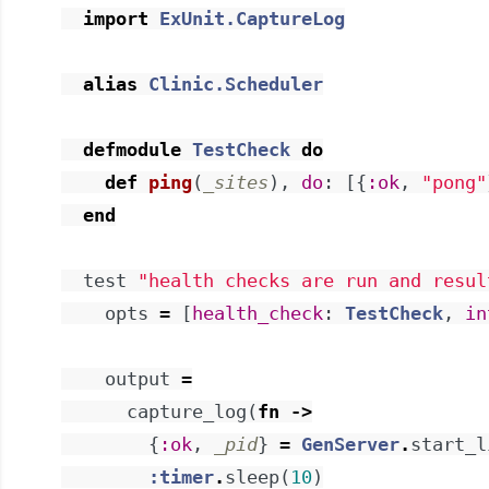
import
ExUnit.CaptureLog
alias
Clinic.Scheduler
defmodule
TestCheck
do
def
ping
(
_sites
)
,
do
:
[
{
:ok
,
"pong"
end
test
"health checks are run and resul
opts
=
[
health_check
:
TestCheck
,
in
output
=
capture_log
(
fn
->
{
:ok
,
_pid
}
=
GenServer
.
start_l
:timer
.
sleep
(
10
)