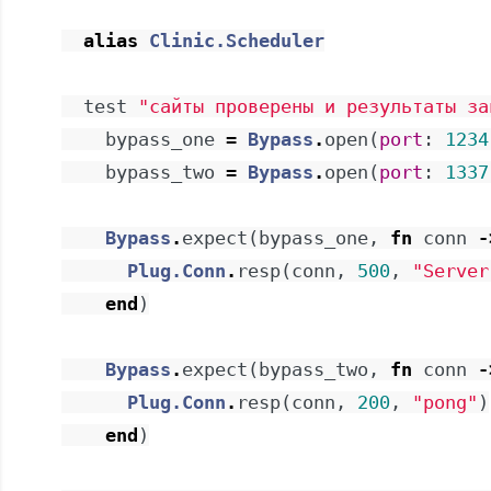
alias
Clinic.Scheduler
test
"сайты проверены и результаты за
bypass_one
=
Bypass
.
open
(
port
:
1234
bypass_two
=
Bypass
.
open
(
port
:
1337
Bypass
.
expect
(
bypass_one
,
fn
conn
-
Plug.Conn
.
resp
(
conn
,
500
,
"Server
end
)
Bypass
.
expect
(
bypass_two
,
fn
conn
-
Plug.Conn
.
resp
(
conn
,
200
,
"pong"
)
end
)