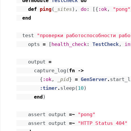
defmodule
TestCheck
do
def
ping
(
_sites
)
,
do
:
[
{
:ok
,
"pong"
end
test
"проверки работоспособности рабо
opts
=
[
health_check
:
TestCheck
,
in
output
=
capture_log
(
fn
->
{
:ok
,
_pid
}
=
GenServer
.
start_l
:timer
.
sleep
(
10
)
end
)
assert
output
=~
"pong"
assert
output
=~
"HTTP Status 404"