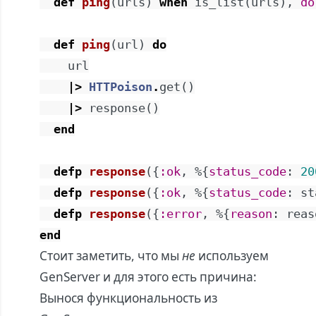
def
ping
(
urls
)
when
is_list
(
urls
)
,
do
def
ping
(
url
)
do
url
|>
HTTPoison
.
get
(
)
|>
response
(
)
end
defp
response
(
{
:ok
,
%{
status_code
:
20
defp
response
(
{
:ok
,
%{
status_code
:
st
defp
response
(
{
:error
,
%{
reason
:
reas
end
Стоит заметить, что мы
не
используем
GenServer и для этого есть причина:
Вынося функциональность из