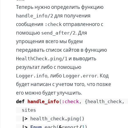
Теперь нужно определить функцию
для получения
handle_info/2
сообщения
отправленного с
:check
помощью
. Для
send_after/2
упрощения всего мы будем
передавать список сайтов в функцию
и выводить
HealthCheck.ping/1
результат либо с помощью
, либо
. Код
Logger.info
Logger.error
будет написан с учетом того, что позже
его можно будет улучшить.
def
handle_info
(
:check
,
{
health_check
,
sites
|>
health_check
.
ping
(
)
|>
Enum
.
each
(
&
report
/
1
)