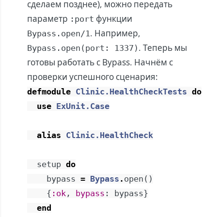
сделаем позднее), можно передать
параметр
функции
:port
. Например,
Bypass.open/1
. Теперь мы
Bypass.open(port: 1337)
готовы работать с Bypass. Начнём с
проверки успешного сценария:
defmodule
Clinic.HealthCheckTests
do
use
ExUnit.Case
alias
Clinic.HealthCheck
setup
do
bypass
=
Bypass
.
open
(
)
{
:ok
,
bypass
:
bypass
}
end