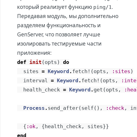
который реализует функцию
.
ping/1
Передавая модуль, мы дополнительно
разделяем функциональность и
GenServer, что позволяет лучше
изолировать тестируемые части
приложения:
def
init
(
opts
)
do
sites
=
Keyword
.
fetch!
(
opts
,
:sites
)
interval
=
Keyword
.
fetch!
(
opts
,
:inte
health_check
=
Keyword
.
get
(
opts
,
:hea
Process
.
send_after
(
self
(
)
,
:check
,
in
{
:ok
,
{
health_check
,
sites
}
}
end