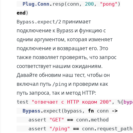
Plug.Conn
.
resp
(
conn
,
200
,
"pong"
)
end
)
принимает
Bypass.expect/2
подключение к Bypass и функцию с
одним аргументом, которая изменяет
подключение и возвращает его. Это
также позволяет проверять, что запрос
соответствует нашим ожиданиям.
Давайте обновим наш тест, чтобы он
включал путь
и проверим как
/ping
путь запроса, так и метод HTTP:
test
"отвечает с HTTP кодом 200"
,
%{
byp
Bypass
.
expect
(
bypass
,
fn
conn
->
assert
"GET"
==
conn
.
method
assert
"/ping"
==
conn
.
request_path