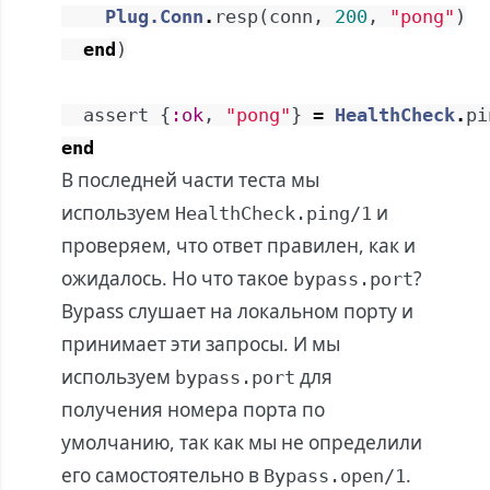
Plug.Conn
.
resp
(
conn
,
200
,
"pong"
)
end
)
assert
{
:ok
,
"pong"
}
=
HealthCheck
.
pi
end
В последней части теста мы
используем
и
HealthCheck.ping/1
проверяем, что ответ правилен, как и
ожидалось. Но что такое
?
bypass.port
Bypass слушает на локальном порту и
принимает эти запросы. И мы
используем
для
bypass.port
получения номера порта по
умолчанию, так как мы не определили
его самостоятельно в
.
Bypass.open/1