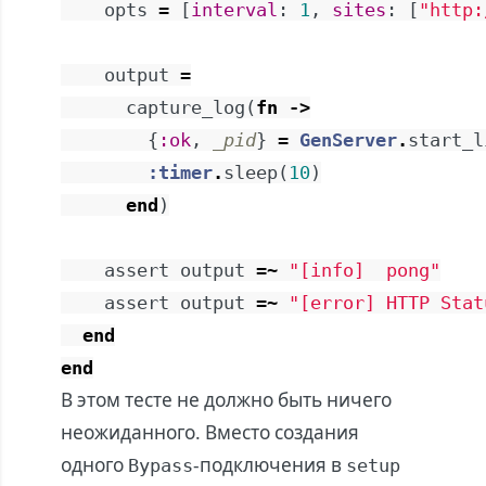
opts
=
[
interval
:
1
,
sites
:
[
"http:
output
=
capture_log
(
fn
->
{
:ok
,
_pid
}
=
GenServer
.
start_l
:timer
.
sleep
(
10
)
end
)
assert
output
=~
"[info]  pong"
assert
output
=~
"[error] HTTP Stat
end
end
В этом тесте не должно быть ничего
неожиданного. Вместо создания
одного
-подключения в
Bypass
setup