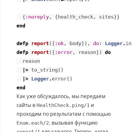
{
:noreply
,
{
health_check
,
sites
}
}
end
defp
report
(
{
:ok
,
body
}
)
,
do
:
Logger
.
in
defp
report
(
{
:error
,
reason
}
)
do
reason
|>
to_string
(
)
|>
Logger
.
error
(
)
end
Как уже обсуждалось, мы передаём
сайты в
и
HealthCheck.ping/1
проходим по результатам с помощью
, вызывая функцию
Enum.each/2
для каждого. Теперь, когда
report/1