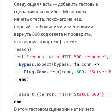
Следующая часть — добавить тестовые
сценарии для ошибок. Мы можем
начать с теста, похожего на наш
первый с небольшими изменениями:
вернуть 500 код ответа и проверить,
что вернулся кортеж
{:error,
:
reason}
test
"request with HTTP 500 response"
,
Bypass
.
expect
(
bypass
,
fn
conn
->
Plug.Conn
.
resp
(
conn
,
500
,
"Server E
end
)
assert
{
:error
,
"HTTP Status 500"
}
=
end
В этом тестовом сценарии нет ничего