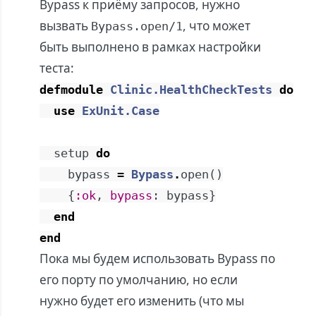
Bypass к приёму запросов, нужно
вызвать
, что может
Bypass.open/1
быть выполнено в рамках настройки
теста:
defmodule
Clinic.HealthCheckTests
do
use
ExUnit.Case
setup
do
bypass
=
Bypass
.
open
(
)
{
:ok
,
bypass
:
bypass
}
end
end
Пока мы будем использовать Bypass по
его порту по умолчанию, но если
нужно будет его изменить (что мы