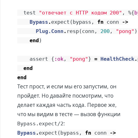
test
"отвечает с HTTP кодом 200"
,
%{
b
Bypass
.
expect
(
bypass
,
fn
conn
->
Plug.Conn
.
resp
(
conn
,
200
,
"pong"
)
end
)
assert
{
:ok
,
"pong"
}
=
HealthCheck
.
end
end
Тест прост, и если мы его запустим, он
пройдет. Но давайте посмотрим, что
делает каждая часть кода. Первое же,
что мы видим в тесте — вызов функции
:
Bypass.expect/2
Bypass
.
expect
(
bypass
,
fn
conn
->