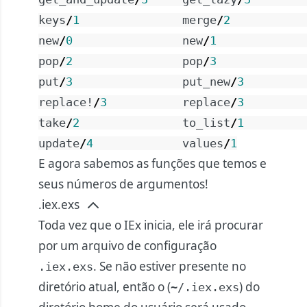
keys
/
1
merge
/
2
new
/
0
new
/
1
pop
/
2
pop
/
3
put
/
3
put_new
/
3
replace!
/
3
replace
/
3
take
/
2
to_list
/
1
update
/
4
values
/
1
E agora sabemos as funções que temos e
seus números de argumentos!
.iex.exs
Toda vez que o IEx inicia, ele irá procurar
por um arquivo de configuração
. Se não estiver presente no
.iex.exs
diretório atual, então o (
) do
~/.iex.exs