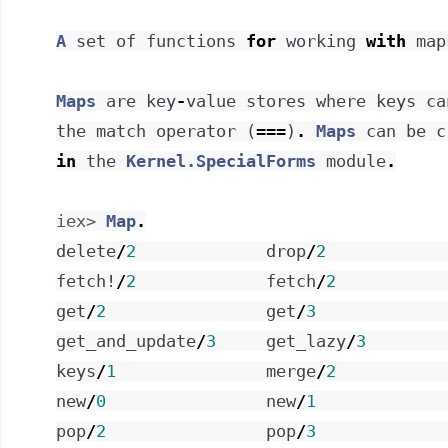
A
set
of
functions
for
working
with
map
Maps
are
key
-
value
stores
where
keys
ca
the
match
operator
(
===
)
.
Maps
can
be
c
in
the
Kernel.SpecialForms
module
.
iex> 
Map
.
delete
/
2
drop
/
2
fetch!
/
2
fetch
/
2
get
/
2
get
/
3
get_and_update
/
3
get_lazy
/
3
keys
/
1
merge
/
2
new
/
0
new
/
1
pop
/
2
pop
/
3