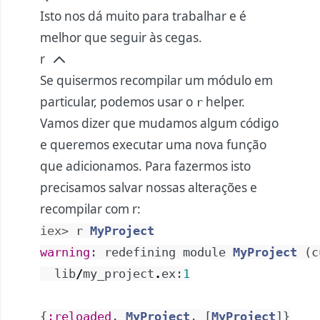
Isto nos dá muito para trabalhar e é
melhor que seguir às cegas.
r
Se quisermos recompilar um módulo em
particular, podemos usar o
helper.
r
Vamos dizer que mudamos algum código
e queremos executar uma nova função
que adicionamos. Para fazermos isto
precisamos salvar nossas alterações e
recompilar com r:
iex> 
r
MyProject
warning
:
redefining
module
MyProject
(
c
lib
/
my_project
.
ex
:
1
{
:reloaded
,
MyProject
,
[
MyProject
]
}