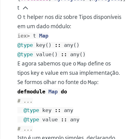
t
O
helper nos diz sobre Tipos disponíveis
t
em um dado módulo:
iex> 
t
Map
@type
key
(
)
::
any
(
)
@type
value
(
)
::
any
(
)
E agora sabemos que o
define os
Map
tipos key e value em sua implementação.
Se formos olhar no fonte do
:
Map
defmodule
Map
do
# ...
@type
key
::
any
@type
value
::
any
# ...
Isto é um exemplo simples, declarando