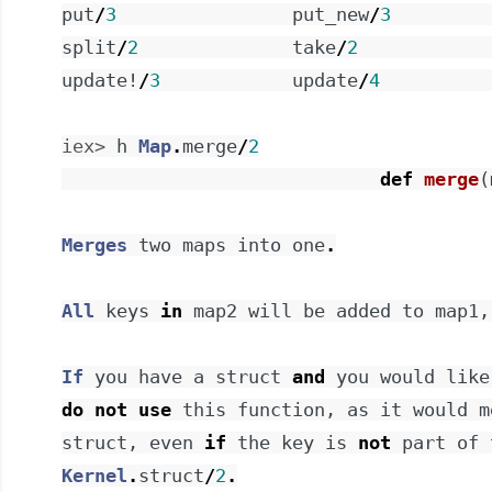
put
/
3
put_new
/
3
split
/
2
take
/
2
update!
/
3
update
/
4
iex> 
h
Map
.
merge
/
2
def
merge
(
Merges
two
maps
into
one
.
All
keys
in
map2
will
be
added
to
map1
,
If
you
have
a
struct
and
you
would
like
do
not
use
this
function
,
as
it
would
m
struct
,
even
if
the
key
is
not
part
of
Kernel
.
struct
/
2
.