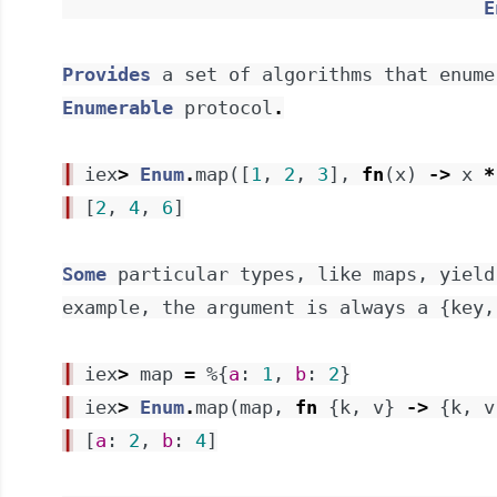
E
Provides
a
set
of
algorithms
that
enume
Enumerable
protocol
.
┃
iex
>
Enum
.
map
(
[
1
,
2
,
3
]
,
fn
(
x
)
->
x
*
┃
[
2
,
4
,
6
]
Some
particular
types
,
like
maps
,
yield
example
,
the
argument
is
always
a
{
key
,
┃
iex
>
map
=
%{
a
:
1
,
b
:
2
}
┃
iex
>
Enum
.
map
(
map
,
fn
{
k
,
v
}
->
{
k
,
v
┃
[
a
:
2
,
b
:
4
]