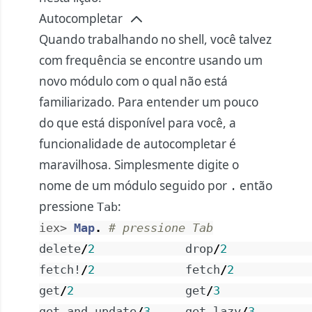
Autocompletar
Quando trabalhando no shell, você talvez
com frequência se encontre usando um
novo módulo com o qual não está
familiarizado. Para entender um pouco
do que está disponível para você, a
funcionalidade de autocompletar é
maravilhosa. Simplesmente digite o
nome de um módulo seguido por
então
.
pressione
:
Tab
iex> 
Map
.
# pressione Tab
delete
/
2
drop
/
2
fetch!
/
2
fetch
/
2
get
/
2
get
/
3
get_and_update
/
3
get_lazy
/
3