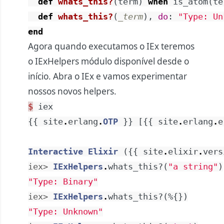
def
whats_this?
(
term
)
when
is_atom
(
te
def
whats_this?
(
_term
)
,
do
:
"Type: Un
end
Agora quando executamos o IEx teremos
o IExHelpers módulo disponível desde o
início. Abra o IEx e vamos experimentar
nossos novos helpers.
$
iex
{
{
site
.
erlang
.
OTP
}
}
[
{
{
site
.
erlang
.
e
Interactive
Elixir
(
{
{
site
.
elixir
.
vers
iex> 
IExHelpers
.
whats_this?
(
"a string"
)
"Type: Binary"
iex> 
IExHelpers
.
whats_this?
(
%{
}
)
"Type: Unknown"