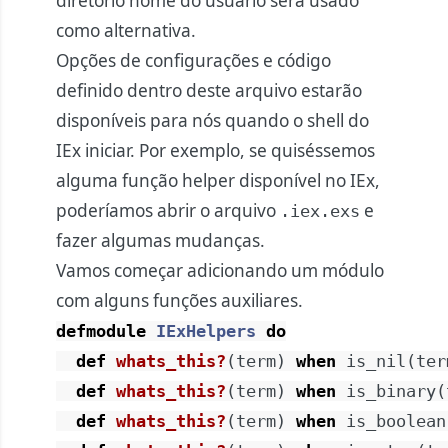
diretório home do usuário será usado
como alternativa.
Opções de configurações e código
definido dentro deste arquivo estarão
disponíveis para nós quando o shell do
IEx iniciar. Por exemplo, se quiséssemos
alguma função helper disponível no IEx,
poderíamos abrir o arquivo
e
.iex.exs
fazer algumas mudanças.
Vamos começar adicionando um módulo
com alguns funções auxiliares.
defmodule
IExHelpers
do
def
whats_this?
(
term
)
when
is_nil
(
ter
def
whats_this?
(
term
)
when
is_binary
(
def
whats_this?
(
term
)
when
is_boolean