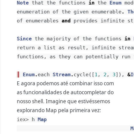
Note
that
the
functions
in
the
Enum
mod
enumeration
of
the
given
enumerable
.
Th
of
enumerables
and
provides
infinite
st
Since
the
majority
of
the
functions
in
return
a
list
as
result
,
infinite
strea
functions
,
as
they
can
potentially
run
┃
Enum
.
each
Stream
.
cycle
(
[
1
,
2
,
3
]
)
,
&
I
E agora podemos até combinar isso com
as funcionalidades de autocompletar do
nosso shell. Imagine que estivéssemos
explorando Map pela primeira vez:
iex> 
h
Map
M