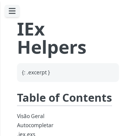
IEx
Helpers
{: .excerpt }
Table of Contents
Visão Geral
Autocompletar
.iex.exs