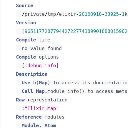
Source
/
private
/
tmp
/
elixir
-
20160918
-
33925
-
1
k
Version
[
965117728779442722774389901888015902
Compile
time
no
value
found
Compile
options
[
:debug_info
]
Description
Use
h
(
Map
)
to
access
its
documentatio
Call
Map
.
module_info
(
)
to
access
meta
Raw
representation
:"Elixir.Map"
Reference
modules
Module
,
Atom