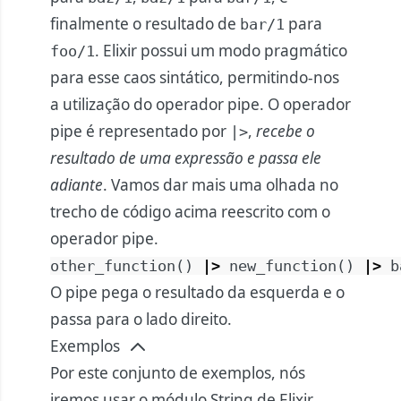
finalmente o resultado de
para
bar/1
. Elixir possui um modo pragmático
foo/1
para esse caos sintático, permitindo-nos
a utilização do operador pipe. O operador
pipe é representado por
,
recebe o
|>
resultado de uma expressão e passa ele
adiante
. Vamos dar mais uma olhada no
trecho de código acima reescrito com o
operador pipe.
other_function
(
)
|>
new_function
(
)
|>
b
O pipe pega o resultado da esquerda e o
passa para o lado direito.
Exemplos
Por este conjunto de exemplos, nós
iremos usar o módulo String de Elixir.