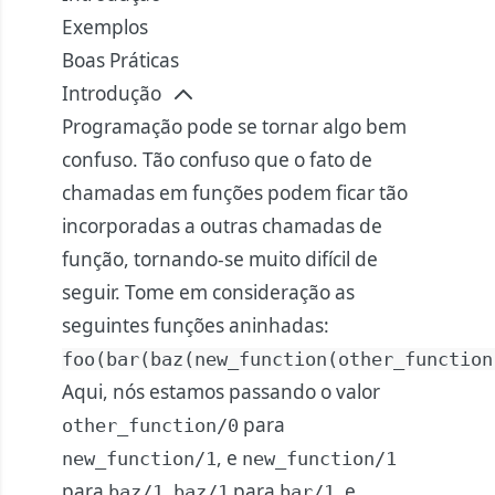
Exemplos
Boas Práticas
Introdução
Programação pode se tornar algo bem
confuso. Tão confuso que o fato de
chamadas em funções podem ficar tão
incorporadas a outras chamadas de
função, tornando-se muito difícil de
seguir. Tome em consideração as
seguintes funções aninhadas:
foo
(
bar
(
baz
(
new_function
(
other_function
Aqui, nós estamos passando o valor
para
other_function/0
, e
new_function/1
new_function/1
para
,
para
, e
baz/1
baz/1
bar/1