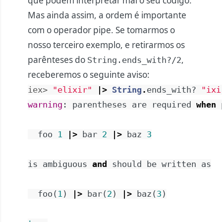
que podem interpretar mal o seu código.
Mas ainda assim, a ordem é importante
com o operador pipe. Se tomarmos o
nosso terceiro exemplo, e retirarmos os
parênteses do
,
String.ends_with?/2
receberemos o seguinte aviso:
iex> 
"elixir"
|>
String
.
ends_with?
"ixi
warning
:
parentheses
are
required
when
foo
1
|>
bar
2
|>
baz
3
is
ambiguous
and
should
be
written
as
foo
(
1
)
|>
bar
(
2
)
|>
baz
(
3
)