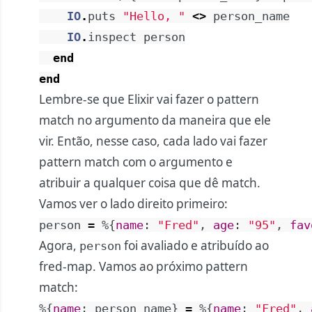
IO
.
puts
"Hello, "
<>
person_name
IO
.
inspect
person
end
end
Lembre-se que Elixir vai fazer o pattern
match no argumento da maneira que ele
vir. Então, nesse caso, cada lado vai fazer
pattern match com o argumento e
atribuir a qualquer coisa que dê match.
Vamos ver o lado direito primeiro:
person
=
%{
name
:
"Fred"
,
age
:
"95"
,
fav
Agora,
foi avaliado e atribuído ao
person
fred-map. Vamos ao próximo pattern
match:
%{
name
:
person_name
}
=
%{
name
:
"Fred"
,