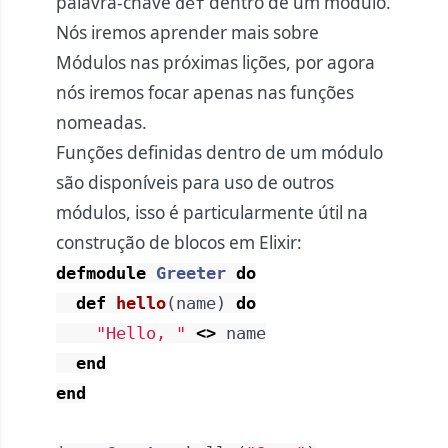
palavra-chave
dentro de um módulo.
def
Nós iremos aprender mais sobre
Módulos nas próximas lições, por agora
nós iremos focar apenas nas funções
nomeadas.
Funções definidas dentro de um módulo
são disponíveis para uso de outros
módulos, isso é particularmente útil na
construção de blocos em Elixir:
defmodule
Greeter
do
def
hello
(
name
)
do
"Hello, "
<>
name
end
end