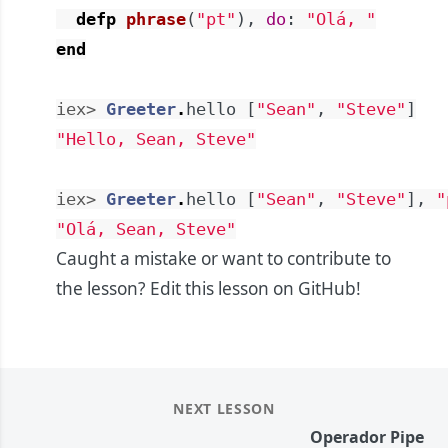
defp
phrase
(
"pt"
)
,
do
:
"Olá, "
end
iex> 
Greeter
.
hello
[
"Sean"
,
"Steve"
]
"Hello, Sean, Steve"
iex> 
Greeter
.
hello
[
"Sean"
,
"Steve"
]
,
"
"Olá, Sean, Steve"
Caught a mistake or want to contribute to
the lesson?
Edit this lesson on GitHub!
NEXT LESSON
Operador Pipe