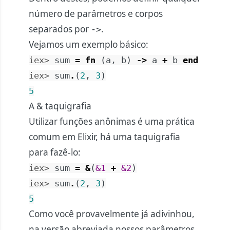
número de parâmetros e corpos
separados por
.
->
Vejamos um exemplo básico:
iex> 
sum
=
fn
(
a
,
b
)
->
a
+
b
end
iex> 
sum
.
(
2
,
3
)
5
A & taquigrafia
Utilizar funções anônimas é uma prática
comum em Elixir, há uma taquigrafia
para fazê-lo:
iex> 
sum
=
&
(
&1
+
&2
)
iex> 
sum
.
(
2
,
3
)
5
Como você provavelmente já adivinhou,
na versão abreviada nossos parâmetros