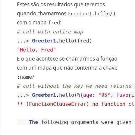
Estes são os resultados que teremos
quando chamarmos
Greeter1.hello/1
com o mapa
:
fred
# call with entire map
...> 
Greeter1
.
hello
(
fred
)
"Hello, Fred"
E o que acontece se chamarmos a função
com um mapa que não contenha a chave
?
:name
# call without the key we need returns 
...> 
Greeter1
.
hello
(
%{
age
:
"95"
,
favori
** (FunctionClauseError) no function cl
The
following
arguments
were
given