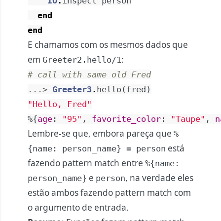
IO
.
inspect
person
end
end
E chamamos com os mesmos dados que
em
:
Greeter2.hello/1
# call with same old Fred
...> 
Greeter3
.
hello
(
fred
)
"Hello, Fred"
%{
age
:
"95"
,
favorite_color
:
"Taupe"
,
n
Lembre-se que, embora pareça que
%
está
{name: person_name} = person
fazendo pattern match entre
%{name:
e
, na verdade eles
person_name}
person
estão ambos fazendo pattern match com
o argumento de entrada.