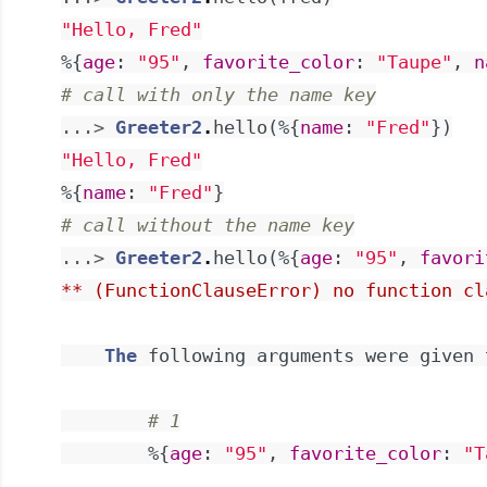
"Hello, Fred"
%{
age
:
"95"
,
favorite_color
:
"Taupe"
,
n
# call with only the name key
...> 
Greeter2
.
hello
(
%{
name
:
"Fred"
}
)
"Hello, Fred"
%{
name
:
"Fred"
}
# call without the name key
...> 
Greeter2
.
hello
(
%{
age
:
"95"
,
favori
** (FunctionClauseError) no function cl
The
following
arguments
were
given
# 1
%{
age
:
"95"
,
favorite_color
:
"T