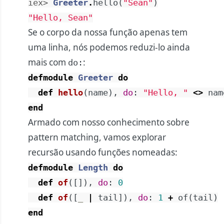
iex> 
Greeter
.
hello
(
"Sean"
)
"Hello, Sean"
Se o corpo da nossa função apenas tem
uma linha, nós podemos reduzi-lo ainda
mais com
:
do:
defmodule
Greeter
do
def
hello
(
name
)
,
do
:
"Hello, "
<>
nam
end
Armado com nosso conhecimento sobre
pattern matching, vamos explorar
recursão usando funções nomeadas:
defmodule
Length
do
def
of
(
[
]
)
,
do
:
0
def
of
(
[
_
|
tail
]
)
,
do
:
1
+
of
(
tail
)
end