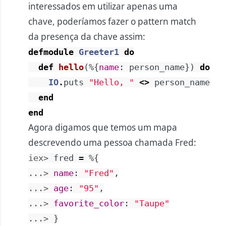
interessados em utilizar apenas uma
chave, poderíamos fazer o pattern match
da presença da chave assim:
defmodule
Greeter1
do
def
hello
(
%{
name
:
person_name
}
)
do
IO
.
puts
"Hello, "
<>
person_name
end
end
Agora digamos que temos um mapa
descrevendo uma pessoa chamada Fred:
iex> 
fred
=
%{
...> 
name
:
"Fred"
,
...> 
age
:
"95"
,
...> 
favorite_color
:
"Taupe"
...> 
}