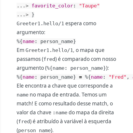
...> 
favorite_color
:
"Taupe"
...> 
}
espera como
Greeter1.hello/1
argumento:
%{
name
:
person_name
}
Em
, o mapa que
Greeter1.hello/1
passamos (
) é comparado com nosso
fred
argumento (
):
%{name: person_name}
%{
name
:
person_name
}
=
%{
name
:
"Fred"
,
Ele encontra a chave que corresponde a
no mapa de entrada. Temos um
name
match! E como resultado desse match, o
valor da chave
do mapa da direita
:name
(
) é atribuído à variável à esquerda
fred
(
).
person_name