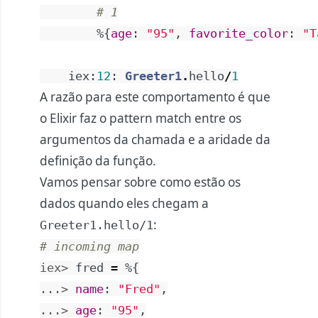
# 1
%{
age
:
"95"
,
favorite_color
:
"T
iex
:
12
:
Greeter1
.
hello
/
1
A razão para este comportamento é que
o Elixir faz o pattern match entre os
argumentos da chamada e a aridade da
definição da função.
Vamos pensar sobre como estão os
dados quando eles chegam a
:
Greeter1.hello/1
# incoming map
iex> 
fred
=
%{
...> 
name
:
"Fred"
,
...> 
age
:
"95"
,