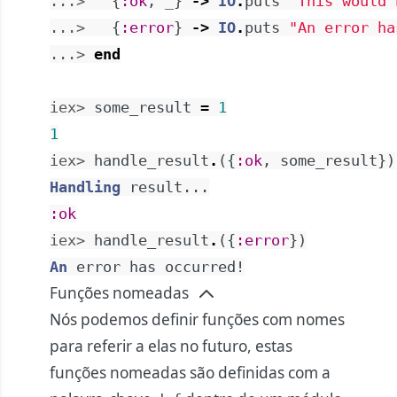
...> 
{
:ok
,
_
}
->
IO
.
puts
"This would 
...> 
{
:error
}
->
IO
.
puts
"An error ha
...> 
end
iex> 
some_result
=
1
1
iex> 
handle_result
.
(
{
:ok
,
some_result
}
)
Handling
result
...
:ok
iex> 
handle_result
.
(
{
:error
}
)
An
error
has
occurred!
Funções nomeadas
Nós podemos definir funções com nomes
para referir a elas no futuro, estas
funções nomeadas são definidas com a