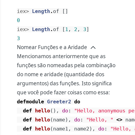
iex> 
Length
.
of
[
]
0
iex> 
Length
.
of
[
1
,
2
,
3
]
3
Nomear Funções e a Aridade
Mencionamos anteriormente que as
funções são nomeadas pela combinação
do nome e aridade (quantidade dos
argumentos) das funções. Isto significa
que você pode fazer coisas como essa:
defmodule
Greeter2
do
def
hello
(
)
,
do
:
"Hello, anonymous pe
def
hello
(
name
)
,
do
:
"Hello, "
<>
nam
def
hello
(
name1
,
name2
)
,
do
:
"Hello, 