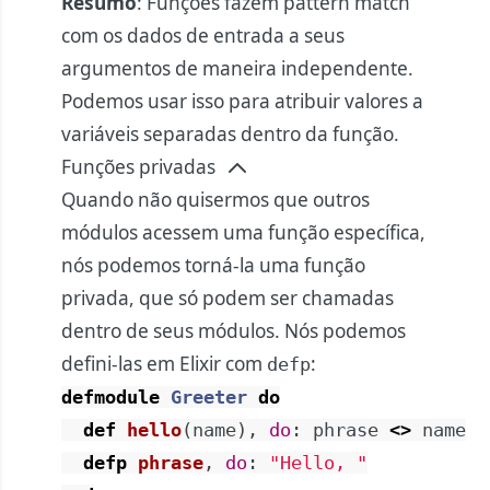
Resumo
: Funções fazem pattern match
com os dados de entrada a seus
argumentos de maneira independente.
Podemos usar isso para atribuir valores a
variáveis separadas dentro da função.
Funções privadas
Quando não quisermos que outros
módulos acessem uma função específica,
nós podemos torná-la uma função
privada, que só podem ser chamadas
dentro de seus módulos. Nós podemos
defini-las em Elixir com
:
defp
defmodule
Greeter
do
def
hello
(
name
)
,
do
:
phrase
<>
name
defp
phrase
,
do
:
"Hello, "