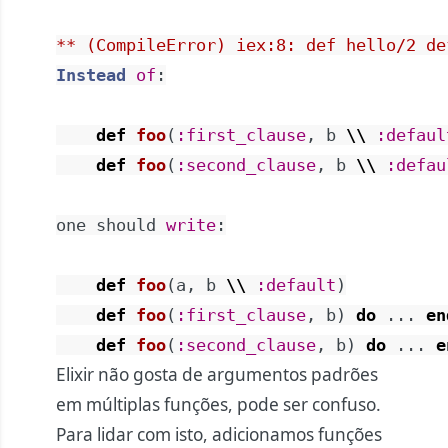
** (CompileError) iex:8: def hello/2 de
Instead
of
:
def
foo
(
:first_clause
,
b
\\
:defaul
def
foo
(
:second_clause
,
b
\\
:defau
one
should
write
:
def
foo
(
a
,
b
\\
:default
)
def
foo
(
:first_clause
,
b
)
do
...
en
def
foo
(
:second_clause
,
b
)
do
...
e
Elixir não gosta de argumentos padrões
em múltiplas funções, pode ser confuso.
Para lidar com isto, adicionamos funções