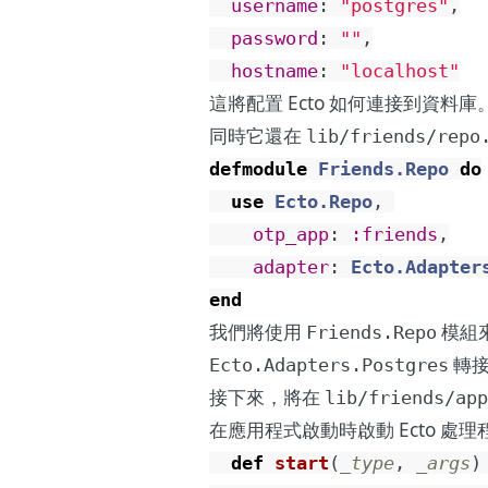
username
:
"postgres"
,
password
:
""
,
hostname
:
"localhost"
這將配置 Ecto 如何連接到資料庫
同時它還在
lib/friends/repo
defmodule
Friends.Repo
do
use
Ecto.Repo
,
otp_app
:
:friends
,
adapter
:
Ecto.Adapter
end
我們將使用
模組
Friends.Repo
轉接
Ecto.Adapters.Postgres
接下來，將在
lib/friends/ap
在應用程式啟動時啟動 Ecto 處理
def
start
(
_type
,
_args
)