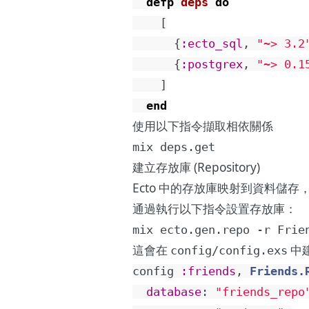
defp
deps
do
[
{
:ecto_sql
,
"~> 3.2
{
:postgrex
,
"~> 0.1
]
end
使用以下指令擷取相依關係
mix deps.get
建立存放庫 (Repository)
Ecto 中的存放庫映射到資料儲存
通過執行以下指令設置存放庫：
mix ecto.gen.repo -r Frie
這會在
中
config/config.exs
config
:friends
,
Friends.
database
:
"friends_repo