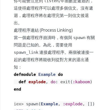
你可能會注意到
函數是遞迴的，
listen/0
這使得處理程序可以處理多個信文。沒有遞
迴，處理程序將在處理完第一則信文後退
出。
處理程序連結 (Process Linking)
當一個處理程序崩潰時，有個與
有關
spawn
問題是已知的。為此，需要使用
連接處理程序。兩個被連接一
spawn_link
起的處理程序將能收到從對方來的退出通
知：
defmodule
Example
do
def
explode
,
do
:
exit
(
:kaboom
)
end
iex> 
spawn
(
Example
,
:explode
,
[
]
)