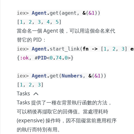
iex> 
Agent
.
get
(
agent
,
&
(
&1
)
)
[
1
,
2
,
3
,
4
,
5
]
當命名一個 Agent 後，可以用這個命名來代
替它的 PID：
iex> 
Agent
.
start_link
(
fn
->
[
1
,
2
,
3
]
e
{
:ok
,
#
PID
<
0
.
74
.
0
>
}
iex> 
Agent
.
get
(
Numbers
,
&
(
&1
)
)
[
1
,
2
,
3
]
Tasks
Tasks 提供了一種在背景執行函數的方法，
可以稍後再擷取它的回傳值。當處理耗時
(expensive) 操作時，因不阻礙當前應用程序
的執行而特別有用。