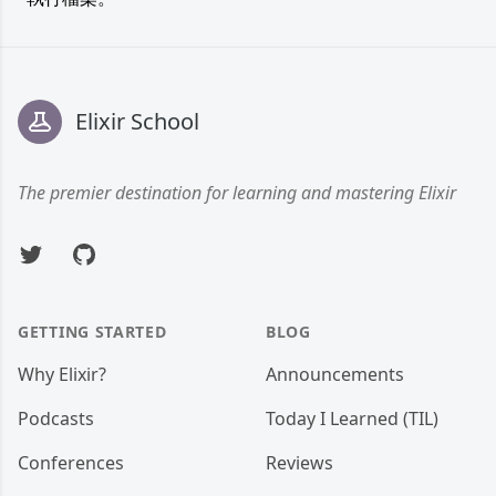
Footer
Elixir School
The premier destination for learning and mastering Elixir
Twitter
GitHub
GETTING STARTED
BLOG
Why Elixir?
Announcements
Podcasts
Today I Learned (TIL)
Conferences
Reviews