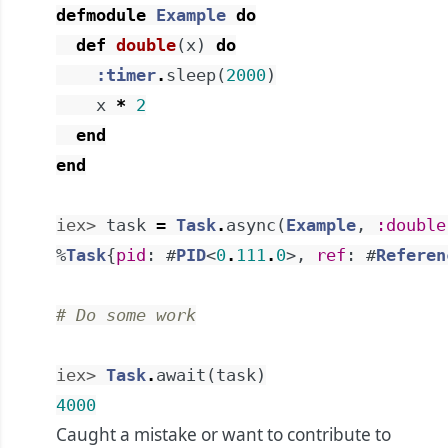
defmodule
Example
do
def
double
(
x
)
do
:timer
.
sleep
(
2000
)
x
*
2
end
end
iex> 
task
=
Task
.
async
(
Example
,
:double
%
Task
{
pid
:
#
PID
<
0
.
111
.
0
>
,
ref
:
#
Referen
# Do some work
iex> 
Task
.
await
(
task
)
4000
Caught a mistake or want to contribute to