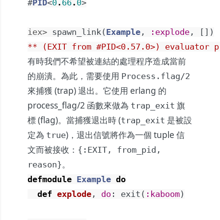
#
PID
<
0
.
66
.
0
>
iex> 
spawn_link
(
Example
,
:explode
,
[
]
)
** (EXIT from #PID<0.57.0>) evaluator p
有時我們不希望被連結的處理程序造成當前
的崩潰。為此，需要使用
Process.flag/2
來捕獲 (trap) 退出。它使用 erlang 的
process_flag/2
函數來做為
旗
trap_exit
標 (flag)。當捕獲退出時 (
是被設
trap_exit
定為
)，退出信號將作為一個 tuple 信
true
文而被接收：
{:EXIT, from_pid,
。
reason}
defmodule
Example
do
def
explode
,
do
:
exit
(
:kaboom
)