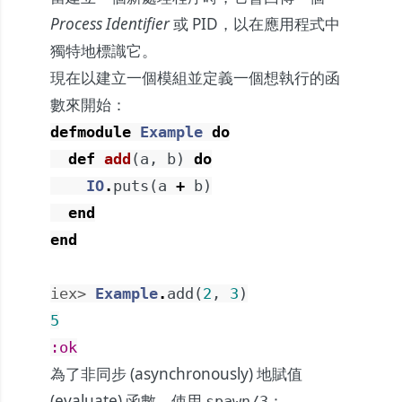
Process Identifier
或 PID，以在應用程式中
獨特地標識它。
現在以建立一個模組並定義一個想執行的函
數來開始：
defmodule
Example
do
def
add
(
a
,
b
)
do
IO
.
puts
(
a
+
b
)
end
end
iex> 
Example
.
add
(
2
,
3
)
5
:ok
為了非同步 (asynchronously) 地賦值
(evaluate) 函數，使用
：
spawn/3