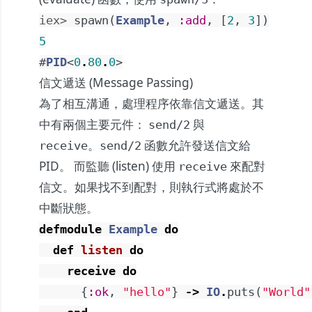
iex> 
spawn
(
Example
,
:add
,
[
2
,
3
]
)
5
#
PID
<
0
.
80
.
0
>
信文遞送 (Message Passing)
為了相互溝通，處理程序依靠信文遞送。其
中有兩個主要元件：
與
send/2
。
函數允許發送信文給
receive
send/2
PID。 而監聽 (listen) 使用
來配對
receive
信文。如果找不到配對，則執行式將處於不
中斷狀態。
defmodule
Example
do
def
listen
do
receive
do
{
:ok
,
"hello"
}
->
IO
.
puts
(
"World"