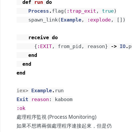
def
run
do
Process
.
flag
(
:trap_exit
,
true
)
spawn_link
(
Example
,
:explode
,
[
]
)
receive
do
{
:EXIT
,
from_pid
,
reason
}
->
IO
.
p
end
end
end
iex> 
Example
.
run
Exit
reason
:
kaboom
:ok
處理程序監視 (Process Monitoring)
如果不想將兩個處理程序連接起來，但是仍