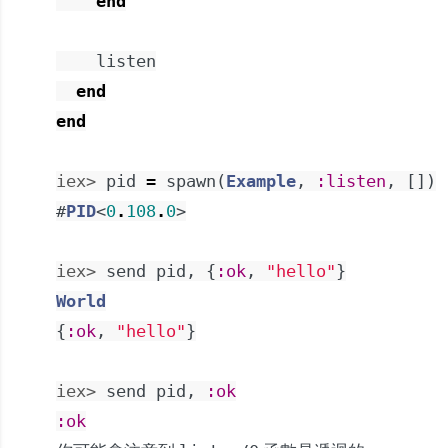
end
listen
end
end
iex> 
pid
=
spawn
(
Example
,
:listen
,
[
]
)
#
PID
<
0
.
108
.
0
>
iex> 
send
pid
,
{
:ok
,
"hello"
}
World
{
:ok
,
"hello"
}
iex> 
send
pid
,
:ok
:ok