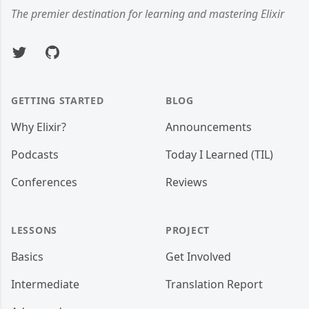
The premier destination for learning and mastering Elixir
Twitter
GitHub
GETTING STARTED
BLOG
Why Elixir?
Announcements
Podcasts
Today I Learned (TIL)
Conferences
Reviews
LESSONS
PROJECT
Basics
Get Involved
Intermediate
Translation Report