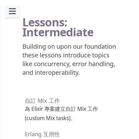
Lessons:
Intermediate
Building on upon our foundation
these lessons introduce topics
like concurrency, error handling,
and interoperability.
自訂 Mix 工作
為 Elixir 專案建立自訂 Mix 工作
(custom Mix tasks)。
Erlang 互用性