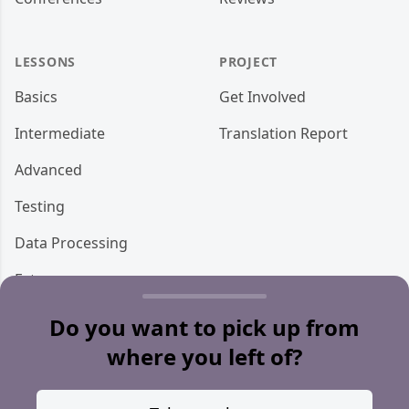
LESSONS
PROJECT
Basics
Get Involved
Intermediate
Translation Report
Advanced
Testing
Data Processing
Ecto
Storage
Do you want to pick up from
where you left of?
Miscellaneous