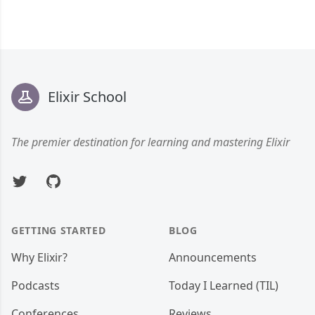
Footer
Elixir School
The premier destination for learning and mastering Elixir
Twitter
GitHub
GETTING STARTED
BLOG
Why Elixir?
Announcements
Podcasts
Today I Learned (TIL)
Conferences
Reviews