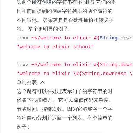
这两个魔符创建的字符串有不同吗? 它们的不
同和前面提到的创建字符列表的两个魔符的
不同很像。 答案就是是否处理插值和转义字
符。 举个更明显的例子:
iex> 
~s/welcome to elixir 
#{
String
.
down
"welcome to elixir school"
iex> 
~S/welcome to elixir #{String.down
"welcome to elixir 
\#
{String.downcase 
\
单词列表
这个魔符可以在处理表示句子的字符串的时
候省下很多精力。 它可以降低代码复杂度、
节省时间、按键次数。因为它能够将一个字
符串自动分割并返回一个列表。举个简单的
例子 :