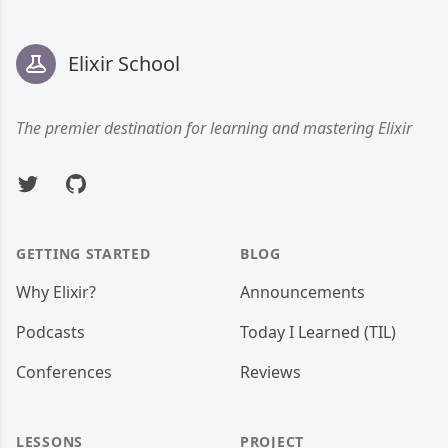
Footer
Elixir School
The premier destination for learning and mastering Elixir
Twitter
GitHub
GETTING STARTED
BLOG
Why Elixir?
Announcements
Podcasts
Today I Learned (TIL)
Conferences
Reviews
LESSONS
PROJECT