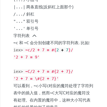
两条直线(反斜杠上面那个)
|...|
斜杠
/.../
双引号
"..."
单引号
'...'
字符列表
和
会分别创建不同的字符列表. 比如:
~c
~C
iex> 
~c/2 + 7 = 
#{
2
+
7
}
/
'2 + 7 = 9'
iex> 
~C/2 + 7 = #{2 + 7}/
'2 + 7 = 
\#
{2 + 7}'
可以看到，
小写c对应的魔符处理了字符列
~c
表中的插入值，然而
大写C对应的魔符没
~C
有处理。在内置的魔符中，这种大小写代表