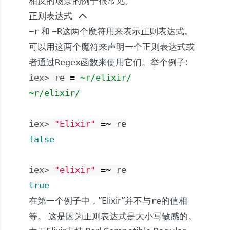
相反的场景的例子很常见。
正则表达式
和
这两个魔符用来表示正则表达式。
~r
~R
可以用这两个魔符来声明一个正则表达式或
者通过
函数来使用它们。举个例子:
Regex
iex> 
re
=
~r/elixir/
~r/elixir/
iex> 
"Elixir"
=~
re
false
iex> 
"elixir"
=~
re
true
在第一个例子中，”Elixir”并不与
的值相
re
等。 这是因为正则表达式是大小写敏感的。