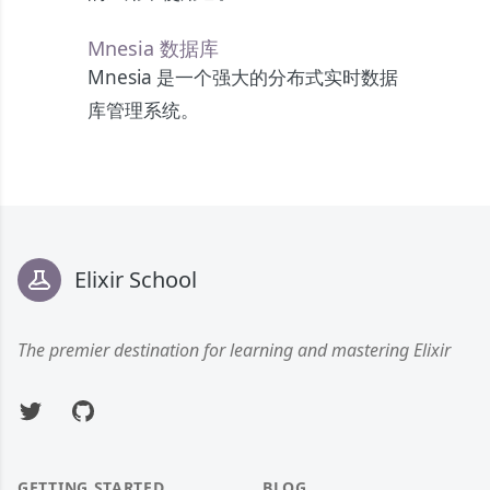
Mnesia 数据库
Mnesia 是一个强大的分布式实时数据
库管理系统。
Footer
Elixir School
The premier destination for learning and mastering Elixir
Twitter
GitHub
GETTING STARTED
BLOG