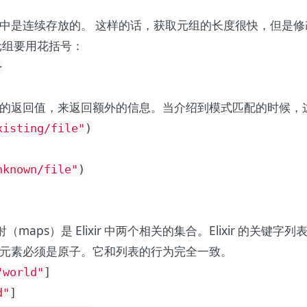
中是连续存放的。 这样的话，获取元组的长度很快，但是
元组要用花括号：
}
的返回值，来返回额外的信息。当介绍到
模式匹配
的时候，
xisting/file"
)
nknown/file"
)
和映射（maps）是 Elixir 中两个相关的集合。Elixir 的
元素必须是原子。它和列表的行为完全一致。
"world"
]
d"
]