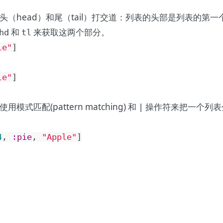
（head）和尾（tail）打交道：列表的头部是列表的第
和
来获取这两个部分。
hd
tl
le"
]
le"
]
使用
模式匹配(pattern matching)
和
操作符来把一个列表
|
4
,
:pie
,
"Apple"
]