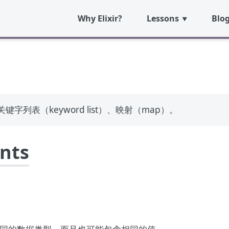
Why Elixir?
Lessons
Blo
关键字列表（keyword list）、映射（map）。
ents