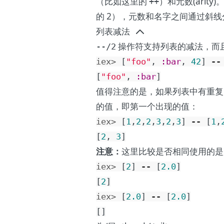
（比如这里的
）和元数(arit
++
的 2），元数和名字之间通过斜
列表减法
操作符支持列表的减法，而
--/2
iex> 
[
"foo"
,
:bar
,
42
]
--
[
"foo"
,
:bar
]
值得注意的是，如果列表中有重复
的值，即第一个出现的值：
iex> 
[
1
,
2
,
2
,
3
,
2
,
3
]
--
[
1
,
[
2
,
3
]
注意：
这里比较是否相同使用的是
iex> 
[
2
]
--
[
2.0
]
[
2
]
iex> 
[
2.0
]
--
[
2.0
]
[
]