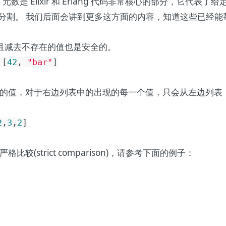
y)。 元数是 Elixir 和 Erlang 代码非常核心的部分，它
线分割。 我们后面会讲到更多这方面的内容，知道这些已经
且减去不存在的值也是安全的。
[
42
,
"bar"
]
的值，对于右边列表中的出现的每一个值，只会从左边列表
2
,
3
,
2
]
严格比较(strict comparison)
，请参考下面的例子：