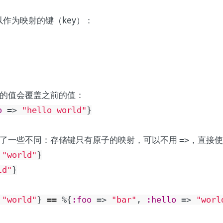
也可以作为映射的键（key）：
的值会覆盖之前的值：
o
=>
"hello world"
}
现了一些不同：存储键只有原子的映射，可以不用
，直接使
=>
"world"
}
ld"
}
"world"
}
==
%{
:foo
=>
"bar"
,
:hello
=>
"worl