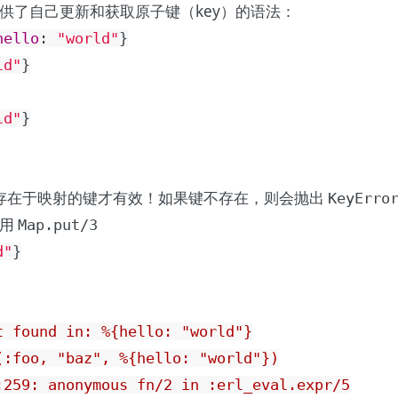
供了自己更新和获取原子键（key）的语法：
hello
:
"world"
}
ld"
}
ld"
}
经存在于映射的键才有效！如果键不存在，则会抛出
KeyErro
使用
Map.put/3
d"
}
 found in: %{hello: "world"}

:foo, "baz", %{hello: "world"})

:259: anonymous fn/2 in :erl_eval.expr/5
