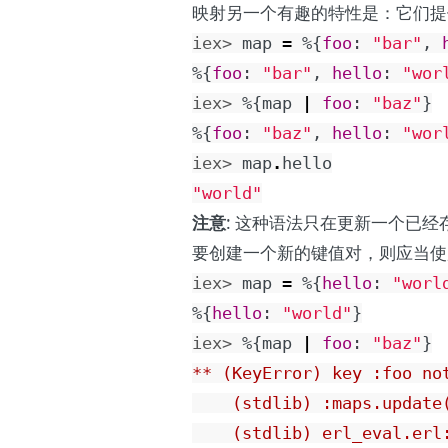
映射另一个有趣的特性是：它们提
iex> 
map
=
%{
foo
:
"bar"
,
%{
foo
:
"bar"
,
hello
:
"wor
iex> 
%{
map
|
foo
:
"baz"
}
%{
foo
:
"baz"
,
hello
:
"wor
iex> 
map
.
hello
"world"
注意
: 这种语法只在更新一个已
要创建一个新的键值对，则应当
iex> 
map
=
%{
hello
:
"worl
%{
hello
:
"world"
}
iex> 
%{
map
|
foo
:
"baz"
}
** (KeyError) key :foo not
    (stdlib) :maps.update(
    (stdlib) erl_eval.erl