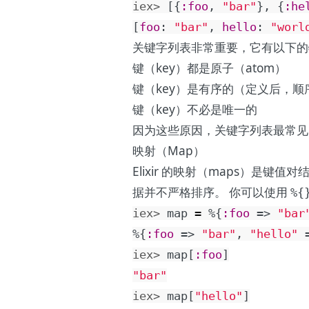
iex> 
[
{
:foo
,
"bar"
}
,
{
:he
[
foo
:
"bar"
,
hello
:
"worl
关键字列表非常重要，它有以下的
键（key）都是原子（atom）
键（key）是有序的（定义后，顺
键（key）不必是唯一的
因为这些原因，关键字列表最常见
映射（Map）
Elixir 的映射（maps）是
据并不严格排序。 你可以使用
%{
iex> 
map
=
%{
:foo
=>
"bar
%{
:foo
=>
"bar"
,
"hello"
iex> 
map
[
:foo
]
"bar"
iex> 
map
[
"hello"
]