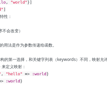
llo
,
"world"
}
]
d"
]
特性：
序不会改变）
的用法是作为参数传递给函数。
键值对结构的第一选择，和关键字列表（keywords）不同，映
来定义映射：
}
"
,
"hello"
=>
:world
}
=>
:world
}