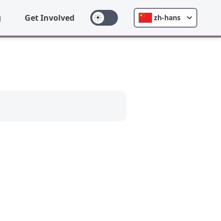
g
Get Involved
zh-hans