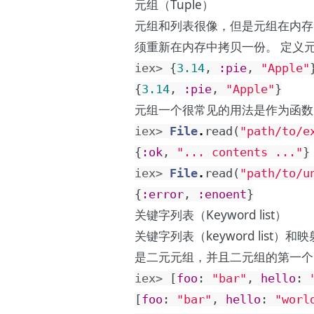
元组（Tuple）
元组和列表很像，但是元组在内存
须重新在内存中拷贝一份。 定义
iex> 
{
3.14
,
:pie
,
"Apple"
{
3.14
,
:pie
,
"Apple"
}
元组一个很常见的用法是作为函数
iex> 
File
.
read
(
"path/to/e
{
:ok
,
"... contents ..."
}
iex> 
File
.
read
(
"path/to/u
{
:error
,
:enoent
}
关键字列表（Keyword list）
关键字列表（keyword list）
是二元元组，并且二元组的第一个
iex> 
[
foo
:
"bar"
,
hello
:
[
foo
:
"bar"
,
hello
:
"worl