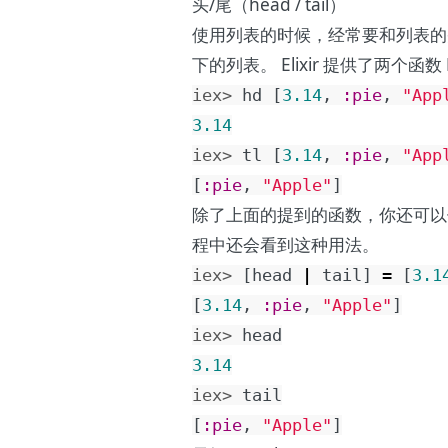
头/尾（head / tail）
使用列表的时候，经常要和列表的头
下的列表。 Elixir 提供了两个函数
iex> 
hd
[
3.14
,
:pie
,
"App
3.14
iex> 
tl
[
3.14
,
:pie
,
"App
[
:pie
,
"Apple"
]
除了上面的提到的函数，你还可以
程中还会看到这种用法。
iex> 
[
head
|
tail
]
=
[
3.1
[
3.14
,
:pie
,
"Apple"
]
iex> 
head
3.14
iex> 
tail
[
:pie
,
"Apple"
]