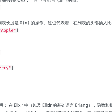
同的数据类型，而且也可能包含相同的值。
]
取列表长度是
的操作。这也代表着，在列表的头部插入比
O(n)
"Apple"
]
]
erry"
]
： 在 Elixir 中（以及 Elixir 的基础语言 Erlang