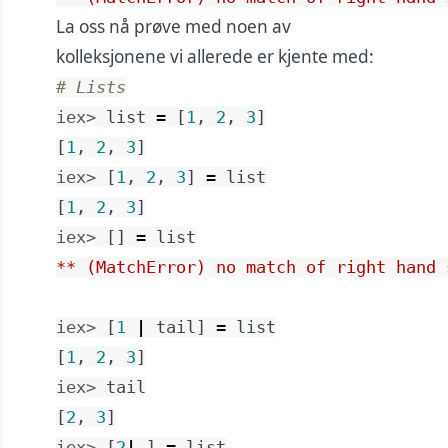
La oss nå prøve med noen av
kolleksjonene vi allerede er kjente med:
# Lists
iex> 
list
=
[
1
,
2
,
3
]
[
1
,
2
,
3
]
iex> 
[
1
,
2
,
3
]
=
list
[
1
,
2
,
3
]
iex> 
[
]
=
list
** (MatchError) no match of right hand 
iex> 
[
1
|
tail
]
=
list
[
1
,
2
,
3
]
iex> 
tail
[
2
,
3
]
iex> 
[
2
|
_
]
=
list