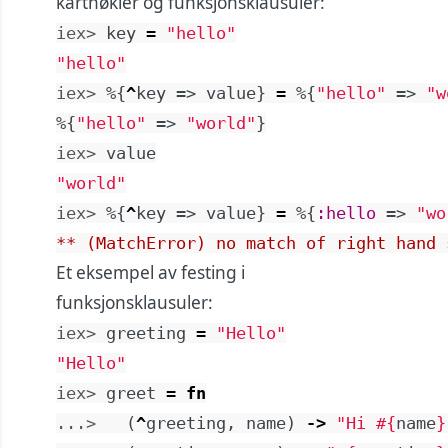
kartnøkler og funksjonsklausuler:
iex> 
key
=
"hello"
"hello"
iex> 
%{
^
key
=>
value
}
=
%{
"hello"
=>
"w
%{
"hello"
=>
"world"
}
iex> 
value
"world"
iex> 
%{
^
key
=>
value
}
=
%{
:hello
=>
"wo
** (MatchError) no match of right hand 
Et eksempel av festing i
funksjonsklausuler:
iex> 
greeting
=
"Hello"
"Hello"
iex> 
greet
=
fn
...> 
(
^
greeting
,
name
)
->
"Hi 
#{
name
}