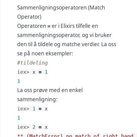
Sammenligningsoperatoren (Match
Operator)
Operatoren
er i Elixirs tilfelle en
=
sammenligningsoperator, og vi bruker
den til å tildele og matche verdier. La oss
se på noen eksempler:
#tildeling
iex> 
x
=
1
1
La oss prøve med en enkel
sammenligning:
iex> 
1
=
x
1
iex> 
2
=
x
** (MatchError) no match of right hand 