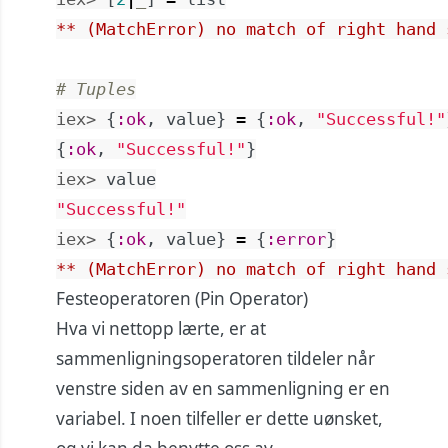
** (MatchError) no match of right hand 
# Tuples
iex> 
{
:ok
,
value
}
=
{
:ok
,
"Successful!"
{
:ok
,
"Successful!"
}
iex> 
value
"Successful!"
iex> 
{
:ok
,
value
}
=
{
:error
}
** (MatchError) no match of right hand 
Festeoperatoren (Pin Operator)
Hva vi nettopp lærte, er at
sammenligningsoperatoren tildeler når
venstre siden av en sammenligning er en
variabel. I noen tilfeller er dette uønsket,