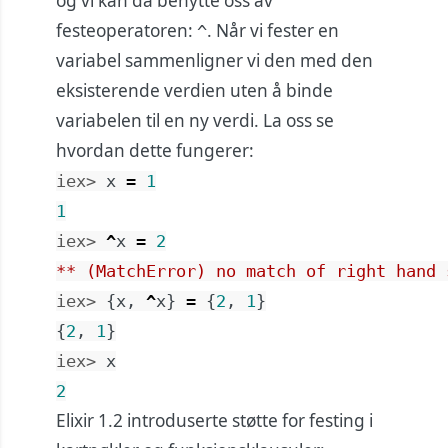
og vi kan da benytte oss av
festeoperatoren:
. Når vi fester en
^
variabel sammenligner vi den med den
eksisterende verdien uten å binde
variabelen til en ny verdi. La oss se
hvordan dette fungerer:
iex> 
x
=
1
1
iex> 
^
x
=
2
** (MatchError) no match of right hand 
iex> 
{
x
,
^
x
}
=
{
2
,
1
}
{
2
,
1
}
iex> 
x
2
Elixir 1.2 introduserte støtte for festing i