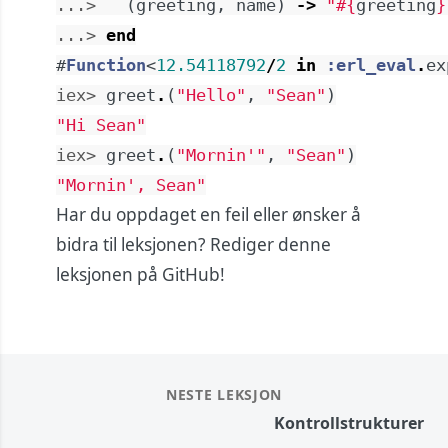
...> 
(
greeting
,
name
)
->
"
#{
greeting
}
...> 
end
#
Function
<
12.54118792
/
2
in
:erl_eval
.
ex
iex> 
greet
.
(
"Hello"
,
"Sean"
)
"Hi Sean"
iex> 
greet
.
(
"Mornin'"
,
"Sean"
)
"Mornin', Sean"
Har du oppdaget en feil eller ønsker å
bidra til leksjonen?
Rediger denne
leksjonen på GitHub!
NESTE LEKSJON
Kontrollstrukturer