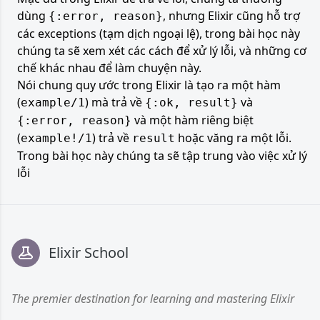
dùng
, nhưng Elixir cũng hỗ trợ
{:error, reason}
các exceptions (tạm dịch ngoại lệ), trong bài học này
chúng ta sẽ xem xét các cách để xử lý lỗi, và những cơ
chế khác nhau để làm chuyện này.
Nói chung quy ước trong Elixir là tạo ra một hàm
(
) mà trả về
và
example/1
{:ok, result}
và một hàm riêng biệt
{:error, reason}
(
) trả về
hoặc văng ra một lỗi.
example!/1
result
Trong bài học này chúng ta sẽ tập trung vào việc xử lý
lỗi
Footer
Elixir School
The premier destination for learning and mastering Elixir