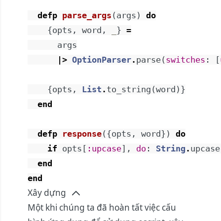
defp
parse_args
(
args
)
do
{
opts
,
word
,
_
}
=
args
|>
OptionParser
.
parse
(
switches
:
[
{
opts
,
List
.
to_string
(
word
)
}
end
defp
response
(
{
opts
,
word
}
)
do
if
opts
[
:upcase
]
,
do
:
String
.
upcase
end
end
Xây dựng
Một khi chúng ta đã hoàn tất việc cấu