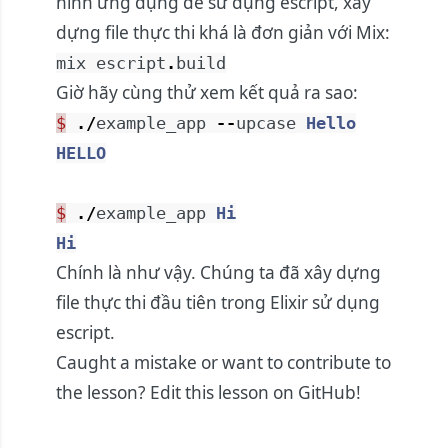
hình ứng dụng để sử dụng escript, xây
dựng file thực thi khá là đơn giản với Mix:
mix
escript
.
build
Giờ hãy cùng thử xem kết quả ra sao:
$
.
/
example_app
--
upcase
Hello
HELLO
$
.
/
example_app
Hi
Hi
Chính là như vậy. Chúng ta đã xây dựng
file thực thi đầu tiên trong Elixir sử dụng
escript.
Caught a mistake or want to contribute to
the lesson?
Edit this lesson on GitHub!