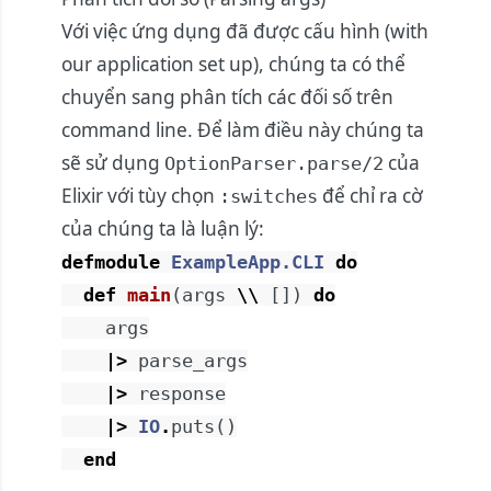
Với việc ứng dụng đã được cấu hình (with
our application set up), chúng ta có thể
chuyển sang phân tích các đối số trên
command line. Để làm điều này chúng ta
sẽ sử dụng
của
OptionParser.parse/2
Elixir với tùy chọn
để chỉ ra cờ
:switches
của chúng ta là luận lý:
defmodule
ExampleApp.CLI
do
def
main
(
args
\\
[
]
)
do
args
|>
parse_args
|>
response
|>
IO
.
puts
(
)
end