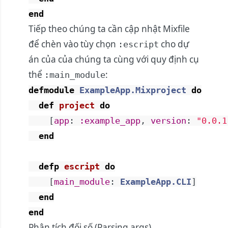
end
Tiếp theo chúng ta cần cập nhật Mixfile
để chèn vào tùy chọn
cho dự
:escript
án của của chúng ta cùng với quy định cụ
thể
:
:main_module
defmodule
ExampleApp.Mixproject
do
def
project
do
[
app
:
:example_app
,
version
:
"0.0.1
end
defp
escript
do
[
main_module
:
ExampleApp.CLI
]
end
end
Phân tích đối số (Parsing args)