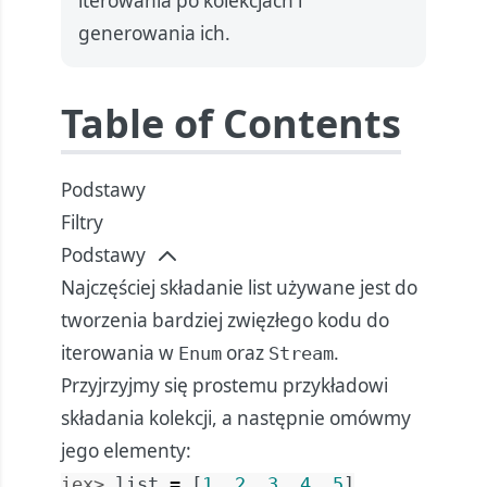
iterowania po kolekcjach i
generowania ich.
Table of Contents
Podstawy
Filtry
Podstawy
Najczęściej składanie list używane jest do
tworzenia bardziej zwięzłego kodu do
iterowania w
oraz
.
Enum
Stream
Przyjrzyjmy się prostemu przykładowi
składania kolekcji, a następnie omówmy
jego elementy:
iex> 
list
=
[
1
,
2
,
3
,
4
,
5
]