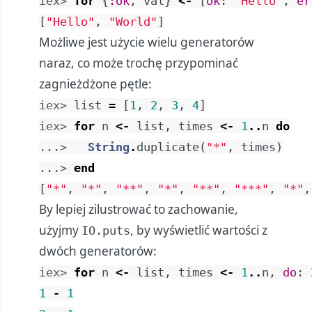
iex> 
for
{
:ok
,
val
}
<-
[
ok
:
"Hello"
,
er
[
"Hello"
,
"World"
]
Możliwe jest użycie wielu generatorów
naraz, co może trochę przypominać
zagnieżdżone pętle:
iex> 
list
=
[
1
,
2
,
3
,
4
]
iex> 
for
n
<-
list
,
times
<-
1
..
n
do
...> 
String
.
duplicate
(
"*"
,
times
)
...> 
end
[
"*"
,
"*"
,
"**"
,
"*"
,
"**"
,
"***"
,
"*"
,
By lepiej zilustrować to zachowanie,
użyjmy
, by wyświetlić wartości z
IO.puts
dwóch generatorów:
iex> 
for
n
<-
list
,
times
<-
1
..
n
,
do
:
1
-
1