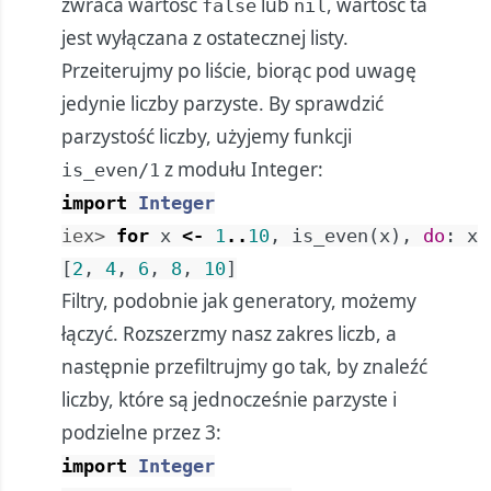
zwraca wartość
lub
, wartość ta
false
nil
jest wyłączana z ostatecznej listy.
Przeiterujmy po liście, biorąc pod uwagę
jedynie liczby parzyste. By sprawdzić
parzystość liczby, użyjemy funkcji
z modułu Integer:
is_even/1
import
Integer
iex> 
for
x
<-
1
..
10
,
is_even
(
x
)
,
do
:
x
[
2
,
4
,
6
,
8
,
10
]
Filtry, podobnie jak generatory, możemy
łączyć. Rozszerzmy nasz zakres liczb, a
następnie przefiltrujmy go tak, by znaleźć
liczby, które są jednocześnie parzyste i
podzielne przez 3:
import
Integer