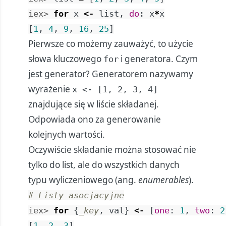
iex> 
for
x
<-
list
,
do
:
x
*
x
[
1
,
4
,
9
,
16
,
25
]
Pierwsze co możemy zauważyć, to użycie
słowa kluczowego
i generatora. Czym
for
jest generator? Generatorem nazywamy
wyrażenie
x <- [1, 2, 3, 4]
znajdujące się w liście składanej.
Odpowiada ono za generowanie
kolejnych wartości.
Oczywiście składanie można stosować nie
tylko do list, ale do wszystkich danych
typu wyliczeniowego (ang.
enumerables
).
# Listy asocjacyjne
iex> 
for
{
_key
,
val
}
<-
[
one
:
1
,
two
:
2
[
1
,
2
,
3
]