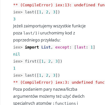
** (CompileError) iex:13: undefined fun
iex> 
last
(
[
1
,
2
,
3
]
)
3
Jeżeli zaimportujemy wszystkie funkcje
poza
i uruchomimy kod z
last/1
poprzedniego przykładu:
iex> 
import
List
,
except
:
[
last
:
1
]
nil
iex> 
first
(
[
1
,
2
,
3
]
)
1
iex> 
last
(
[
1
,
2
,
3
]
)
** (CompileError) iex:3: undefined func
Poza podaniem pary nazwa/liczba
argumentów możemy też użyć dwóch
specjalnych atomów
i
:functions