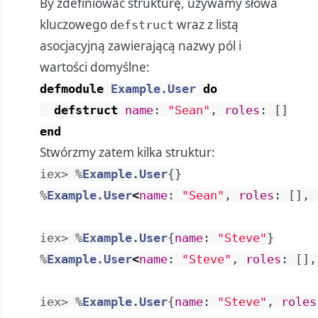
By zdefiniować strukturę, używamy słowa
kluczowego
wraz z listą
defstruct
asocjacyjną zawierającą nazwy pól i
wartości domyślne:
defmodule
Example.User
do
defstruct
name
:
"Sean"
,
roles
:
[
]
end
Stwórzmy zatem kilka struktur:
iex> 
%
Example.User
{
}
%
Example.User
<
name
:
"Sean"
,
roles
:
[
]
,
iex> 
%
Example.User
{
name
:
"Steve"
}
%
Example.User
<
name
:
"Steve"
,
roles
:
[
]
,
iex> 
%
Example.User
{
name
:
"Steve"
,
roles