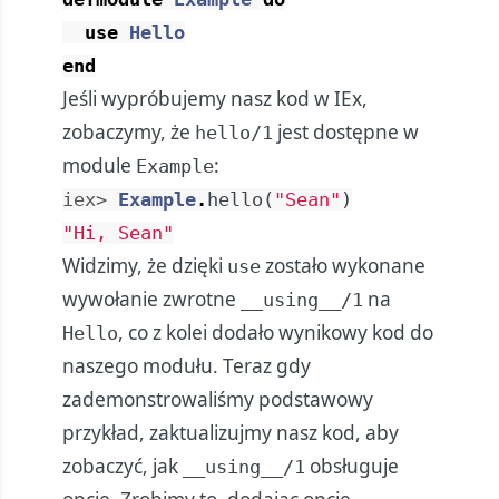
use
Hello
end
Jeśli wypróbujemy nasz kod w IEx,
zobaczymy, że
jest dostępne w
hello/1
module
:
Example
iex> 
Example
.
hello
(
"Sean"
)
"Hi, Sean"
Widzimy, że dzięki
zostało wykonane
use
wywołanie zwrotne
na
__using__/1
, co z kolei dodało wynikowy kod do
Hello
naszego modułu. Teraz gdy
zademonstrowaliśmy podstawowy
przykład, zaktualizujmy nasz kod, aby
zobaczyć, jak
obsługuje
__using__/1