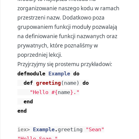
zorganizowanie naszego kodu w ramach
przestrzeni nazw. Dodatkowo poza
grupowaniem funkcji moduły pozwalają
na definiowanie funkcji nazwanych oraz
prywatnych, które poznaliśmy w
poprzedniej lekcji
.
Przyjrzyjmy się prostemu przykładowi:
defmodule
Example
do
def
greeting
(
name
)
do
"Hello 
#{
name
}
."
end
end
iex> 
Example
.
greeting
"Sean"
"Hello Sean."