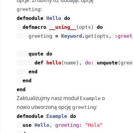
opcje. Zrobimy to, dodając opcję
:
greeting
defmodule
Hello
do
defmacro
__using__
(
opts
)
do
greeting
=
Keyword
.
get
(
opts
,
:greet
quote
do
def
hello
(
name
)
,
do
:
unquote
(
gree
end
end
end
Zaktualizujmy nasz moduł
o
Example
nowo utworzoną opcję
:
greeting
defmodule
Example
do
use
Hello
,
greeting
:
"Hola"