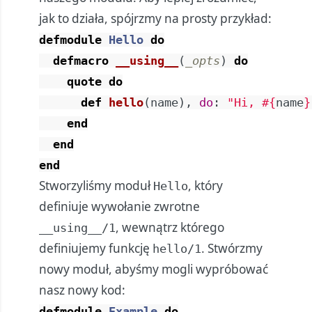
jak to działa, spójrzmy na prosty przykład:
defmodule
Hello
do
defmacro
__using__
(
_opts
)
do
quote
do
def
hello
(
name
)
,
do
:
"Hi, 
#{
name
}
end
end
end
Stworzyliśmy moduł
, który
Hello
definiuje wywołanie zwrotne
, wewnątrz którego
__using__/1
definiujemy funkcję
. Stwórzmy
hello/1
nowy moduł, abyśmy mogli wypróbować
nasz nowy kod:
defmodule
Example
do