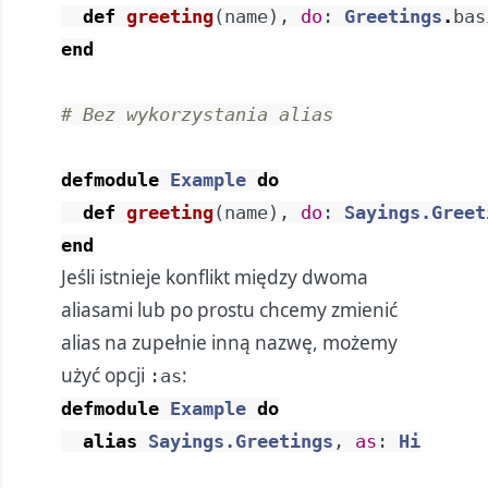
def
greeting
(
name
)
,
do
:
Greetings
.
bas
end
# Bez wykorzystania alias
defmodule
Example
do
def
greeting
(
name
)
,
do
:
Sayings.Greet
end
Jeśli istnieje konflikt między dwoma
aliasami lub po prostu chcemy zmienić
alias na zupełnie inną nazwę, możemy
użyć opcji
:
:as
defmodule
Example
do
alias
Sayings.Greetings
,
as
:
Hi