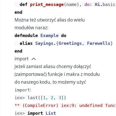
def
print_message
(
name
)
,
do
:
Hi
.
basic
end
Można też utworzyć alias do wielu
modułów naraz:
defmodule
Example
do
alias
Sayings
.
{
Greetings
,
Farewells
}
end
import
Jeżeli zamiast aliasu chcemy dołączyć
(zaimportować) funkcje i makra z modułu
do naszego kodu, to możemy użyć
:
import
iex> 
last
(
[
1
,
2
,
3
]
)
** (CompileError) iex:9: undefined func
iex> 
import
List