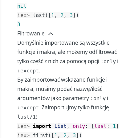
nil
iex> 
last
(
[
1
,
2
,
3
]
)
3
Filtrowanie
Domyślnie importowane są wszystkie
funkcje i makra, ale możemy odfiltrować
tylko część z nich za pomocą opcji
i
:only
.
:except
By zaimportować wskazane funkcje i
makra, musimy podać nazwę/ilość
argumentów jako parametry
i
:only
. Zaimportujmy tylko funkcję
:except
:
last/1
iex> 
import
List
,
only
:
[
last
:
1
]
iex> 
first
(
[
1
,
2
,
3
]
)