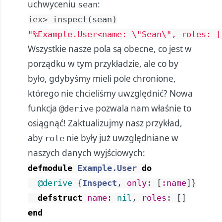
uchwyceniu
:
sean
iex> 
inspect
(
sean
)
"%Example.User<name: 
\"
Sean
\"
, roles: [
Wszystkie nasze pola są obecne, co jest w
porządku w tym przykładzie, ale co by
było, gdybyśmy mieli pole chronione,
którego nie chcieliśmy uwzględnić? Nowa
funkcja
pozwala nam właśnie to
@derive
osiągnąć! Zaktualizujmy nasz przykład,
aby
nie były już uwzględniane w
role
naszych danych wyjściowych:
defmodule
Example.User
do
@derive
{
Inspect
,
only
:
[
:name
]
}
defstruct
name
:
nil
,
roles
:
[
]
end