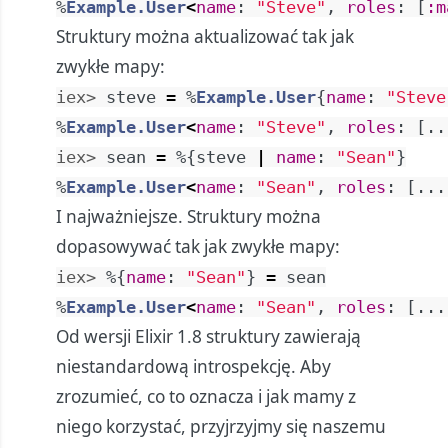
%
Example.User
<
name
:
"Steve"
,
roles
:
[
:m
Struktury można aktualizować tak jak
zwykłe mapy:
iex> 
steve
=
%
Example.User
{
name
:
"Steve
%
Example.User
<
name
:
"Steve"
,
roles
:
[
..
iex> 
sean
=
%{
steve
|
name
:
"Sean"
}
%
Example.User
<
name
:
"Sean"
,
roles
:
[
...
I najważniejsze. Struktury można
dopasowywać tak jak zwykłe mapy:
iex> 
%{
name
:
"Sean"
}
=
sean
%
Example.User
<
name
:
"Sean"
,
roles
:
[
...
Od wersji Elixir 1.8 struktury zawierają
niestandardową introspekcję. Aby
zrozumieć, co to oznacza i jak mamy z
niego korzystać, przyjrzyjmy się naszemu