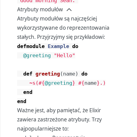
"Good morning Sean."
Atrybuty modułów
Atrybuty modułów są najczęściej
wykorzystywane do reprezentowania
stałych. Przyjrzyjmy się przykładowi:
defmodule
Example
do
@greeting
"Hello"
def
greeting
(
name
)
do
~s(
#{
@greeting
}
#{
name
}
.)
end
end
Ważne jest, aby pamiętać, że Elixir
zawiera zastrzeżone atrybuty. Trzy
najpopularniejsze to: