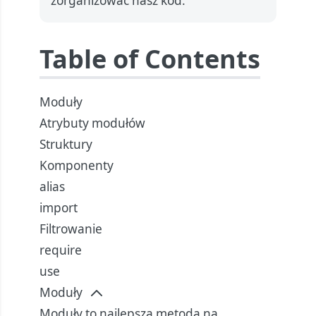
zorganizować nasz kod.
Table of Contents
Moduły
Atrybuty modułów
Struktury
Komponenty
alias
import
Filtrowanie
require
use
Moduły
Moduły to najlepsza metoda na