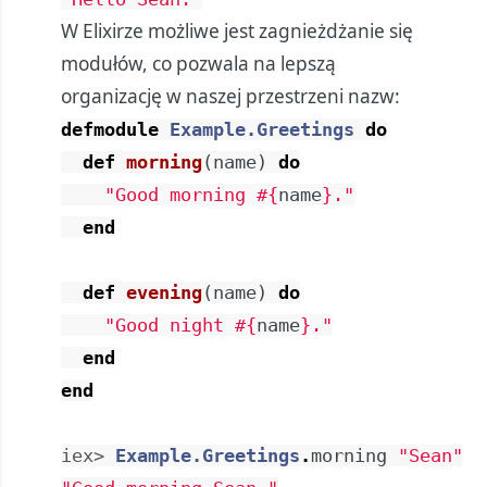
W Elixirze możliwe jest zagnieżdżanie się
modułów, co pozwala na lepszą
organizację w naszej przestrzeni nazw:
defmodule
Example.Greetings
do
def
morning
(
name
)
do
"Good morning 
#{
name
}
."
end
def
evening
(
name
)
do
"Good night 
#{
name
}
."
end
end
iex> 
Example.Greetings
.
morning
"Sean"