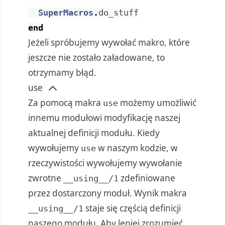
SuperMacros
.
do_stuff
end
Jeżeli spróbujemy wywołać makro, które
jeszcze nie zostało załadowane, to
otrzymamy błąd.
use
Za pomocą makra
możemy umożliwić
use
innemu modułowi modyfikację naszej
aktualnej definicji modułu. Kiedy
wywołujemy
w naszym kodzie, w
use
rzeczywistości wywołujemy wywołanie
zwrotne
zdefiniowane
__using__/1
przez dostarczony moduł. Wynik makra
staje się częścią definicji
__using__/1
naszego modułu. Aby lepiej zrozumieć,