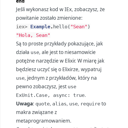
end
Jeśli wykonasz kod w IEx, zobaczysz, że
powitanie zostało zmienione:
iex> 
Example
.
hello
(
"Sean"
)
"Hola, Sean"
Są to proste przykłady pokazujące, jak
działa
, ale jest to niesamowicie
use
potężne narzędzie w Elixir. W miarę jak
będziesz uczyć się o Elixirze, wypatruj
, jednym z przykładów, który na
use
pewno zobaczysz, jest
use
.
ExUnit.Case, async: true
Uwaga
:
,
,
,
to
quote
alias
use
require
makra związane z
metaprogramowaniem
.