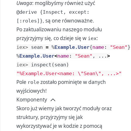
Uwaga
: moglibyśmy również użyć
@derive {Inspect, except:
, są one równoważne.
[:roles]}
Po zaktualizowaniu naszego modułu
przyjrzyjmy się, co dzieje się w
:
iex
iex> 
sean
=
%
Example.User
{
name
:
"Sean"
}
%
Example.User
<
name
:
"Sean"
,
...
>
iex> 
inspect
(
sean
)
"%Example.User<name: 
\"
Sean
\"
, ...>"
Pole
zostało pominięte w danych
role
wyjściowych!
Komponenty
Skoro już wiemy jak tworzyć moduły oraz
struktury, przyjrzyjmy się jak
wykorzystywać je w kodzie z pomocą