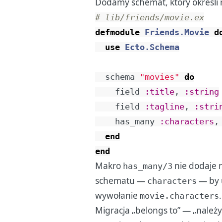
Dodamy schemat, który określi r
# lib/friends/movie.ex
defmodule
Friends.Movie
d
use
Ecto.Schema
schema
"movies"
do
field
:title
,
:string
field
:tagline
,
:stri
has_many
:characters
,
end
end
Makro
nie dodaje 
has_many/3
schematu —
— by 
characters
wywołanie
.
movie.characters
Migracja „belongs to” — „należy