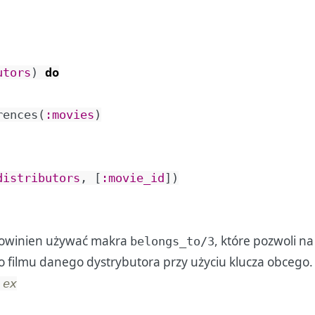
utors
)
do
rences
(
:movies
)
distributors
,
[
:movie_id
]
)
owinien używać makra
, które pozwoli 
belongs_to/3
o filmu danego dystrybutora przy użyciu klucza obcego.
.ex