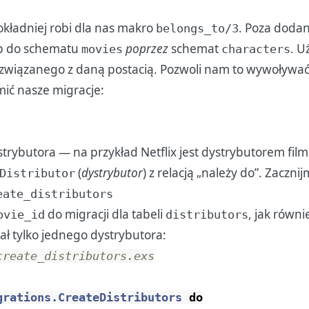
dokładniej robi dla nas makro
. Poza doda
belongs_to/3
p do schematu
poprzez
schemat
. U
movies
characters
 związanego z daną postacią. Pozwoli nam to wywoływa
mić nasze migracje:
trybutora — na przykład Netflix jest dystrybutorem film
(
dystrybutor
) z relacją „należy do”. Zaczn
Distributor
eate_distributors
do migracji dla tabeli
, jak równi
ovie_id
distributors
iał tylko jednego dystrybutora:
create_distributors.exs
grations.CreateDistributors
do