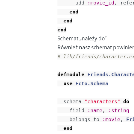
add
:movie_id
,
refe
end
end
end
Schemat „należy do”
Również nasz schemat powinien d
# lib/friends/character.e
defmodule
Friends.Charact
use
Ecto.Schema
schema
"characters"
do
field
:name
,
:string
belongs_to
:movie
,
Fr
end