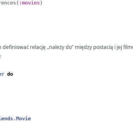
rences
(
:movies
)
efiniować relację „należy do” między postacią i jej fil
x
er
do
iends.Movie