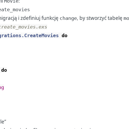
li
:
Movie
eate_movies
gracją i zdefiniuj funkcję
, by stworzyć tabelę
change
m
create_movies.exs
grations.CreateMovies
do
do
ng
le”