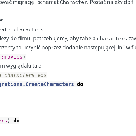
dować migrację i schemat
. Postać należy do f
Character
ę:
eate_characters
leży do filmu, potrzebujemy, aby tabela
zaw
characters
żemy to uczynić poprzez dodanie następującej linii w f
(
:movies
)
em wyglądała tak:
e_characters.exs
grations.CreateCharacters
do
ers
)
do