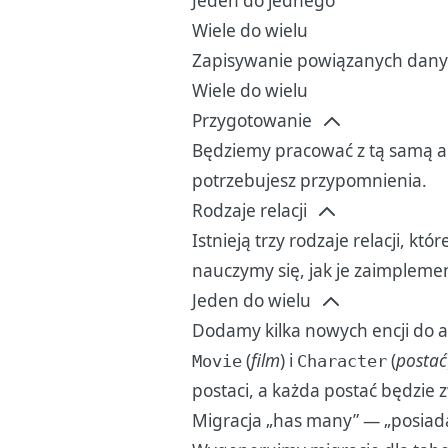
Jeden do jednego
Wiele do wielu
Zapisywanie powiązanych dan
Wiele do wielu
Przygotowanie
Będziemy pracować z tą samą a
potrzebujesz przypomnienia.
Rodzaje relacji
Istnieją trzy rodzaje relacji, 
nauczymy się, jak je zaimpleme
Jeden do wielu
Dodamy kilka nowych encji do a
(
film
) i
(
postać
Movie
Character
postaci, a każda postać będzie 
Migracja „has many” — „posiada