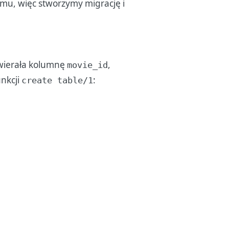
ilmu, więc stworzymy migrację i
ierała kolumnę
,
movie_id
unkcji
:
create table/1